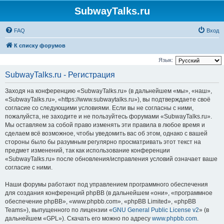
SubwayTalks.ru
FAQ
Вход
К списку форумов
Язык:
SubwayTalks.ru - Регистрация
Заходя на конференцию «SubwayTalks.ru» (в дальнейшем «мы», «наш»,
«SubwayTalks.ru», «https://www.subwaytalks.ru»), вы подтверждаете своё
согласие со следующими условиями. Если вы не согласны с ними,
пожалуйста, не заходите и не пользуйтесь форумами «SubwayTalks.ru».
Мы оставляем за собой право изменять эти правила в любое время и
сделаем всё возможное, чтобы уведомить вас об этом, однако с вашей
стороны было бы разумным регулярно просматривать этот текст на
предмет изменений, так как использование конференции
«SubwayTalks.ru» после обновления/исправления условий означает ваше
согласие с ними.
Наши форумы работают под управлением программного обеспечения
для создания конференций phpBB (в дальнейшем «они», «программное
обеспечение phpBB», «www.phpbb.com», «phpBB Limited», «phpBB
Teams»), выпущенного по лицензии «
GNU General Public License v2
» (в
дальнейшем «GPL»). Скачать его можно по адресу
www.phpbb.com
.