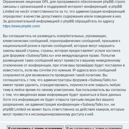
Ограничения лицензии GPL для программного обеспечения phpBB строго
связаны с организацией и поддержкой интернет-конференций, и phpBB
Limited не несёт ответственности за то, что администрация конференций
определяет в качестве допустимого содержания и/или поведения в них.
За дополнительной информацией о phpBB обращайтесь по адресу
https://www.phpbb.com/
.
Вы соглашаетесь не размещать оскорбительных, угрожающих,
клеветнических сообщений, порнографических сообщений, призывов к
национальной розни и прочих сообщений, которые могут нарушить
законы вашей страны, страны, которая предоставляет услуги хостинга
для форумов «SubwayTalks.ru» или международное право. Попытки
размещения таких сообщений могут привести к вашему немедленному
отключению от конференции, при этом ваш провайдер будет поставлен в
известность, если мы сочтём это нужным. IP-адреса всех сообщений
сохраняются для возможности проведения такой политики. Вы
соглашаетесь с тем, что администраторы форумов «SubwayTalks.ru»
имеют право удалить, отредактировать, перенести или закрыть любую
тему в любое время по своему усмотрению. Как пользователь вы согласны
с тем, что введённая вами информация будет храниться в базе данных.
Хотя эта информация не будет открыта третьим лицам без вашего
разрешения, ни администрация конференции «SubwayTalks.ru», ни
phpBB Limited не может быть ответственна за действия хакеров, которые
могут привести к несанкционированному доступу к ней.