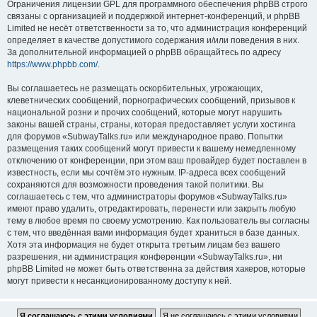
Ограничения лицензии GPL для программного обеспечения phpBB строго
связаны с организацией и поддержкой интернет-конференций, и phpBB
Limited не несёт ответственности за то, что администрация конференций
определяет в качестве допустимого содержания и/или поведения в них.
За дополнительной информацией о phpBB обращайтесь по адресу
https://www.phpbb.com/
.
Вы соглашаетесь не размещать оскорбительных, угрожающих,
клеветнических сообщений, порнографических сообщений, призывов к
национальной розни и прочих сообщений, которые могут нарушить
законы вашей страны, страны, которая предоставляет услуги хостинга
для форумов «SubwayTalks.ru» или международное право. Попытки
размещения таких сообщений могут привести к вашему немедленному
отключению от конференции, при этом ваш провайдер будет поставлен в
известность, если мы сочтём это нужным. IP-адреса всех сообщений
сохраняются для возможности проведения такой политики. Вы
соглашаетесь с тем, что администраторы форумов «SubwayTalks.ru»
имеют право удалить, отредактировать, перенести или закрыть любую
тему в любое время по своему усмотрению. Как пользователь вы согласны
с тем, что введённая вами информация будет храниться в базе данных.
Хотя эта информация не будет открыта третьим лицам без вашего
разрешения, ни администрация конференции «SubwayTalks.ru», ни
phpBB Limited не может быть ответственна за действия хакеров, которые
могут привести к несанкционированному доступу к ней.