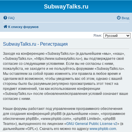
SubwayTalks.ru
FAQ
Вход
К списку форумов
Язык:
SubwayTalks.ru - Регистрация
Заходя на конференцию «SubwayTalks.ru» (в дальнейшем «мы», «наш»,
«SubwayTalks.ru», «https://www.subwaytalks.ru»), вы подтверждаете своё
согласие со следующими условиями. Если вы не согласны с ними,
пожалуйста, не заходите и не пользуйтесь форумами «SubwayTalks.ru».
Мы оставляем за собой право изменять эти правила в любое время и
сделаем всё возможное, чтобы уведомить вас об этом, однако с вашей
стороны было бы разумным регулярно просматривать этот текст на
предмет изменений, так как использование конференции
«SubwayTalks.ru» после обновления/исправления условий означает ваше
согласие с ними.
Наши форумы работают под управлением программного обеспечения
для создания конференций phpBB (в дальнейшем «они», «программное
обеспечение phpBB», «www.phpbb.com», «phpBB Limited», «phpBB
Teams»), выпущенного по лицензии «
GNU General Public License v2
» (в
дальнейшем «GPL»). Скачать его можно по адресу
www.phpbb.com
.