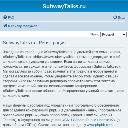
SubwayTalks.ru
FAQ
Вход
К списку форумов
Язык:
SubwayTalks.ru - Регистрация
Заходя на конференцию «SubwayTalks.ru» (в дальнейшем «мы», «наш»,
«SubwayTalks.ru», «https://www.subwaytalks.ru»), вы подтверждаете своё
согласие со следующими условиями. Если вы не согласны с ними,
пожалуйста, не заходите и не пользуйтесь форумами «SubwayTalks.ru».
Мы оставляем за собой право изменять эти правила в любое время и
сделаем всё возможное, чтобы уведомить вас об этом, однако с вашей
стороны было бы разумным регулярно просматривать этот текст на
предмет изменений, так как использование конференции
«SubwayTalks.ru» после обновления/исправления условий означает ваше
согласие с ними.
Наши форумы работают под управлением программного обеспечения
для создания конференций phpBB (в дальнейшем «они», «программное
обеспечение phpBB», «www.phpbb.com», «phpBB Limited», «phpBB
Teams»), выпущенного по лицензии «
GNU General Public License v2
» (в
дальнейшем «GPL»). Скачать его можно по адресу
www.phpbb.com
.