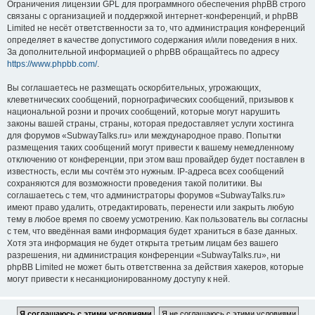
Ограничения лицензии GPL для программного обеспечения phpBB строго
связаны с организацией и поддержкой интернет-конференций, и phpBB
Limited не несёт ответственности за то, что администрация конференций
определяет в качестве допустимого содержания и/или поведения в них.
За дополнительной информацией о phpBB обращайтесь по адресу
https://www.phpbb.com/
.
Вы соглашаетесь не размещать оскорбительных, угрожающих,
клеветнических сообщений, порнографических сообщений, призывов к
национальной розни и прочих сообщений, которые могут нарушить
законы вашей страны, страны, которая предоставляет услуги хостинга
для форумов «SubwayTalks.ru» или международное право. Попытки
размещения таких сообщений могут привести к вашему немедленному
отключению от конференции, при этом ваш провайдер будет поставлен в
известность, если мы сочтём это нужным. IP-адреса всех сообщений
сохраняются для возможности проведения такой политики. Вы
соглашаетесь с тем, что администраторы форумов «SubwayTalks.ru»
имеют право удалить, отредактировать, перенести или закрыть любую
тему в любое время по своему усмотрению. Как пользователь вы согласны
с тем, что введённая вами информация будет храниться в базе данных.
Хотя эта информация не будет открыта третьим лицам без вашего
разрешения, ни администрация конференции «SubwayTalks.ru», ни
phpBB Limited не может быть ответственна за действия хакеров, которые
могут привести к несанкционированному доступу к ней.