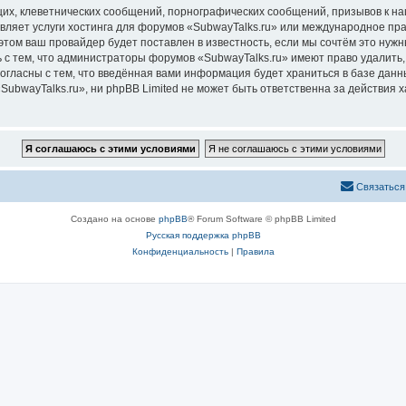
их, клеветнических сообщений, порнографических сообщений, призывов к на
вляет услуги хостинга для форумов «SubwayTalks.ru» или международное пр
том ваш провайдер будет поставлен в известность, если мы сочтём это нужн
 с тем, что администраторы форумов «SubwayTalks.ru» имеют право удалить,
согласны с тем, что введённая вами информация будет храниться в базе дан
bwayTalks.ru», ни phpBB Limited не может быть ответственна за действия х
Связаться
Создано на основе
phpBB
® Forum Software © phpBB Limited
Русская поддержка phpBB
Конфиденциальность
|
Правила