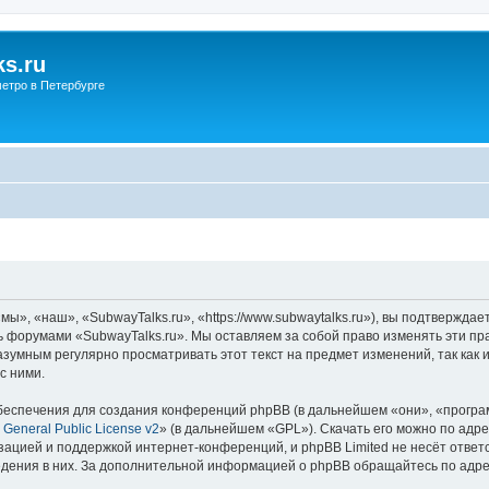
s.ru
етро в Петербурге
ы», «наш», «SubwayTalks.ru», «https://www.subwaytalks.ru»), вы подтверждае
сь форумами «SubwayTalks.ru». Мы оставляем за собой право изменять эти пр
азумным регулярно просматривать этот текст на предмет изменений, так как
с ними.
еспечения для создания конференций phpBB (в дальнейшем «они», «програ
General Public License v2
» (в дальнейшем «GPL»). Скачать его можно по адр
зацией и поддержкой интернет-конференций, и phpBB Limited не несёт ответ
ведения в них. За дополнительной информацией о phpBB обращайтесь по адр