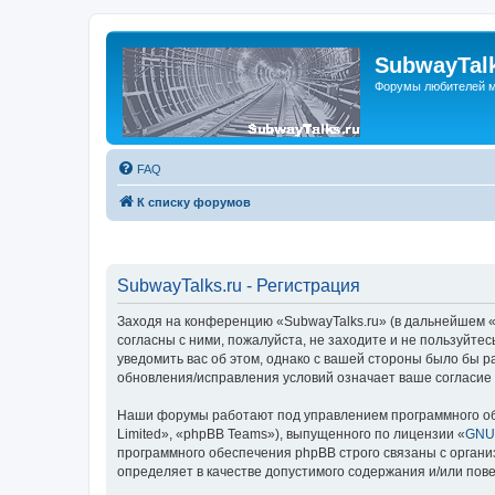
SubwayTalk
Форумы любителей м
FAQ
К списку форумов
SubwayTalks.ru - Регистрация
Заходя на конференцию «SubwayTalks.ru» (в дальнейшем «м
согласны с ними, пожалуйста, не заходите и не пользуйте
уведомить вас об этом, однако с вашей стороны было бы р
обновления/исправления условий означает ваше согласие 
Наши форумы работают под управлением программного об
Limited», «phpBB Teams»), выпущенного по лицензии «
GNU 
программного обеспечения phpBB строго связаны с органи
определяет в качестве допустимого содержания и/или по