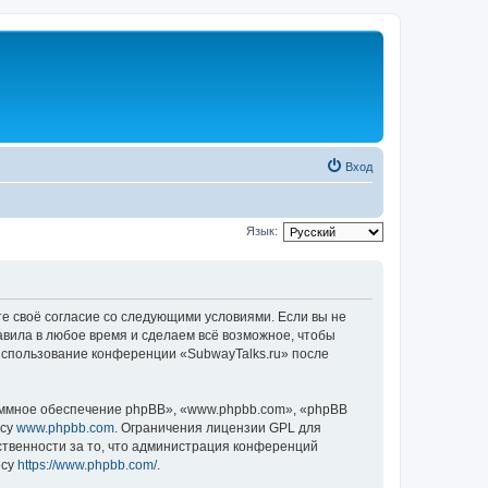
Вход
Язык:
те своё согласие со следующими условиями. Если вы не
авила в любое время и сделаем всё возможное, чтобы
 использование конференции «SubwayTalks.ru» после
ммное обеспечение phpBB», «www.phpbb.com», «phpBB
есу
www.phpbb.com
. Ограничения лицензии GPL для
ственности за то, что администрация конференций
есу
https://www.phpbb.com/
.