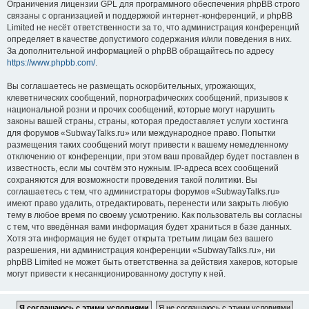
Ограничения лицензии GPL для программного обеспечения phpBB строго
связаны с организацией и поддержкой интернет-конференций, и phpBB
Limited не несёт ответственности за то, что администрация конференций
определяет в качестве допустимого содержания и/или поведения в них.
За дополнительной информацией о phpBB обращайтесь по адресу
https://www.phpbb.com/
.
Вы соглашаетесь не размещать оскорбительных, угрожающих,
клеветнических сообщений, порнографических сообщений, призывов к
национальной розни и прочих сообщений, которые могут нарушить
законы вашей страны, страны, которая предоставляет услуги хостинга
для форумов «SubwayTalks.ru» или международное право. Попытки
размещения таких сообщений могут привести к вашему немедленному
отключению от конференции, при этом ваш провайдер будет поставлен в
известность, если мы сочтём это нужным. IP-адреса всех сообщений
сохраняются для возможности проведения такой политики. Вы
соглашаетесь с тем, что администраторы форумов «SubwayTalks.ru»
имеют право удалить, отредактировать, перенести или закрыть любую
тему в любое время по своему усмотрению. Как пользователь вы согласны
с тем, что введённая вами информация будет храниться в базе данных.
Хотя эта информация не будет открыта третьим лицам без вашего
разрешения, ни администрация конференции «SubwayTalks.ru», ни
phpBB Limited не может быть ответственна за действия хакеров, которые
могут привести к несанкционированному доступу к ней.