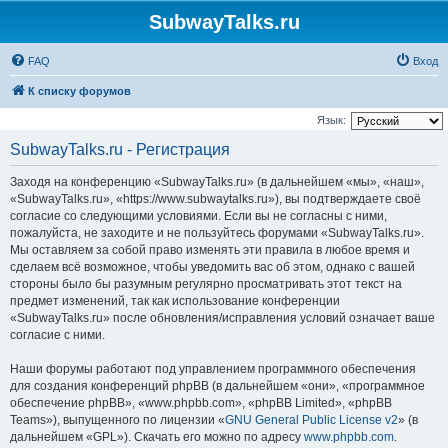
SubwayTalks.ru
FAQ
Вход
К списку форумов
Язык:
SubwayTalks.ru - Регистрация
Заходя на конференцию «SubwayTalks.ru» (в дальнейшем «мы», «наш»,
«SubwayTalks.ru», «https://www.subwaytalks.ru»), вы подтверждаете своё
согласие со следующими условиями. Если вы не согласны с ними,
пожалуйста, не заходите и не пользуйтесь форумами «SubwayTalks.ru».
Мы оставляем за собой право изменять эти правила в любое время и
сделаем всё возможное, чтобы уведомить вас об этом, однако с вашей
стороны было бы разумным регулярно просматривать этот текст на
предмет изменений, так как использование конференции
«SubwayTalks.ru» после обновления/исправления условий означает ваше
согласие с ними.
Наши форумы работают под управлением программного обеспечения
для создания конференций phpBB (в дальнейшем «они», «программное
обеспечение phpBB», «www.phpbb.com», «phpBB Limited», «phpBB
Teams»), выпущенного по лицензии «
GNU General Public License v2
» (в
дальнейшем «GPL»). Скачать его можно по адресу
www.phpbb.com
.