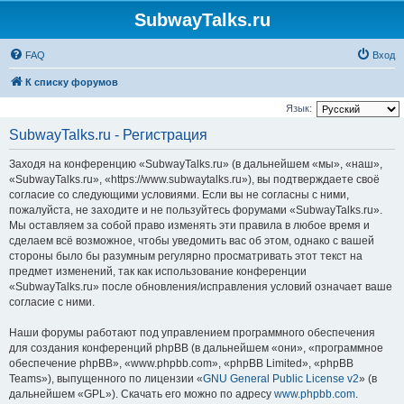
SubwayTalks.ru
FAQ
Вход
К списку форумов
Язык:
SubwayTalks.ru - Регистрация
Заходя на конференцию «SubwayTalks.ru» (в дальнейшем «мы», «наш»,
«SubwayTalks.ru», «https://www.subwaytalks.ru»), вы подтверждаете своё
согласие со следующими условиями. Если вы не согласны с ними,
пожалуйста, не заходите и не пользуйтесь форумами «SubwayTalks.ru».
Мы оставляем за собой право изменять эти правила в любое время и
сделаем всё возможное, чтобы уведомить вас об этом, однако с вашей
стороны было бы разумным регулярно просматривать этот текст на
предмет изменений, так как использование конференции
«SubwayTalks.ru» после обновления/исправления условий означает ваше
согласие с ними.
Наши форумы работают под управлением программного обеспечения
для создания конференций phpBB (в дальнейшем «они», «программное
обеспечение phpBB», «www.phpbb.com», «phpBB Limited», «phpBB
Teams»), выпущенного по лицензии «
GNU General Public License v2
» (в
дальнейшем «GPL»). Скачать его можно по адресу
www.phpbb.com
.