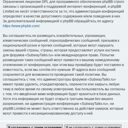
Ограничения лицензии GPL для программного обеспечения phpBB строго
связаны с организацией и поддержкой интернет-конференций, и phpBB
Limited не несёт ответственности за то, что администрация конференций
определяет в качестве допустимого содержания и/или поведения в них.
За дополнительной информацией о phpBB обращайтесь по адресу
https://www.phpbb.com/
.
Вы соглашаетесь не размещать оскорбительных, угрожающих,
клеветнических сообщений, порнографических сообщений, призывов к
национальной розни и прочих сообщений, которые могут нарушить
законы вашей страны, страны, которая предоставляет услуги хостинга
для форумов «SubwayTalks.ru» или международное право. Попытки
размещения таких сообщений могут привести к вашему немедленному
отключению от конференции, при этом ваш провайдер будет поставлен в
известность, если мы сочтём это нужным. IP-адреса всех сообщений
сохраняются для возможности проведения такой политики. Вы
соглашаетесь с тем, что администраторы форумов «SubwayTalks.ru»
имеют право удалить, отредактировать, перенести или закрыть любую
тему в любое время по своему усмотрению. Как пользователь вы согласны
с тем, что введённая вами информация будет храниться в базе данных.
Хотя эта информация не будет открыта третьим лицам без вашего
разрешения, ни администрация конференции «SubwayTalks.ru», ни
phpBB Limited не может быть ответственна за действия хакеров, которые
могут привести к несанкционированному доступу к ней.