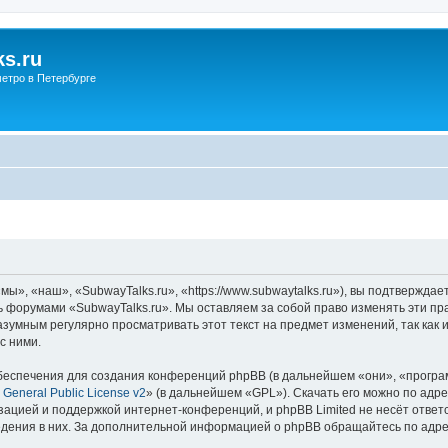
s.ru
етро в Петербурге
ы», «наш», «SubwayTalks.ru», «https://www.subwaytalks.ru»), вы подтверждае
сь форумами «SubwayTalks.ru». Мы оставляем за собой право изменять эти пр
азумным регулярно просматривать этот текст на предмет изменений, так как
с ними.
еспечения для создания конференций phpBB (в дальнейшем «они», «програ
General Public License v2
» (в дальнейшем «GPL»). Скачать его можно по адр
зацией и поддержкой интернет-конференций, и phpBB Limited не несёт ответ
ведения в них. За дополнительной информацией о phpBB обращайтесь по адр