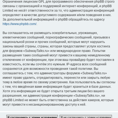
Ограничения лицензии GPL для программного обеспечения phpBB строго
связаны с организацией и поддержкой интернет-конференций, и phpBB
Limited не несёт ответственности за то, что администрация конференций
определяет в качестве допустимого содержания и/или поведения в них.
За дополнительной информацией о phpBB обращайтесь по адресу
https://www.phpbb.com/
.
Вы соглашаетесь не размещать оскорбительных, угрожающих,
клеветнических сообщений, порнографических сообщений, призывов к
национальной розни и прочих сообщений, которые могут нарушить
законы вашей страны, страны, которая предоставляет услуги хостинга
для форумов «SubwayTalks.ru» или международное право. Попытки
размещения таких сообщений могут привести к вашему немедленному
отключению от конференции, при этом ваш провайдер будет поставлен в
известность, если мы сочтём это нужным. IP-адреса всех сообщений
сохраняются для возможности проведения такой политики. Вы
соглашаетесь с тем, что администраторы форумов «SubwayTalks.ru»
имеют право удалить, отредактировать, перенести или закрыть любую
тему в любое время по своему усмотрению. Как пользователь вы согласны
с тем, что введённая вами информация будет храниться в базе данных.
Хотя эта информация не будет открыта третьим лицам без вашего
разрешения, ни администрация конференции «SubwayTalks.ru», ни
phpBB Limited не может быть ответственна за действия хакеров, которые
могут привести к несанкционированному доступу к ней.