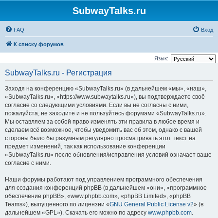
SubwayTalks.ru
FAQ
Вход
К списку форумов
Язык:
SubwayTalks.ru - Регистрация
Заходя на конференцию «SubwayTalks.ru» (в дальнейшем «мы», «наш»,
«SubwayTalks.ru», «https://www.subwaytalks.ru»), вы подтверждаете своё
согласие со следующими условиями. Если вы не согласны с ними,
пожалуйста, не заходите и не пользуйтесь форумами «SubwayTalks.ru».
Мы оставляем за собой право изменять эти правила в любое время и
сделаем всё возможное, чтобы уведомить вас об этом, однако с вашей
стороны было бы разумным регулярно просматривать этот текст на
предмет изменений, так как использование конференции
«SubwayTalks.ru» после обновления/исправления условий означает ваше
согласие с ними.
Наши форумы работают под управлением программного обеспечения
для создания конференций phpBB (в дальнейшем «они», «программное
обеспечение phpBB», «www.phpbb.com», «phpBB Limited», «phpBB
Teams»), выпущенного по лицензии «
GNU General Public License v2
» (в
дальнейшем «GPL»). Скачать его можно по адресу
www.phpbb.com
.