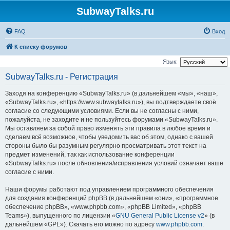
SubwayTalks.ru
FAQ
Вход
К списку форумов
Язык:
SubwayTalks.ru - Регистрация
Заходя на конференцию «SubwayTalks.ru» (в дальнейшем «мы», «наш»,
«SubwayTalks.ru», «https://www.subwaytalks.ru»), вы подтверждаете своё
согласие со следующими условиями. Если вы не согласны с ними,
пожалуйста, не заходите и не пользуйтесь форумами «SubwayTalks.ru».
Мы оставляем за собой право изменять эти правила в любое время и
сделаем всё возможное, чтобы уведомить вас об этом, однако с вашей
стороны было бы разумным регулярно просматривать этот текст на
предмет изменений, так как использование конференции
«SubwayTalks.ru» после обновления/исправления условий означает ваше
согласие с ними.
Наши форумы работают под управлением программного обеспечения
для создания конференций phpBB (в дальнейшем «они», «программное
обеспечение phpBB», «www.phpbb.com», «phpBB Limited», «phpBB
Teams»), выпущенного по лицензии «
GNU General Public License v2
» (в
дальнейшем «GPL»). Скачать его можно по адресу
www.phpbb.com
.