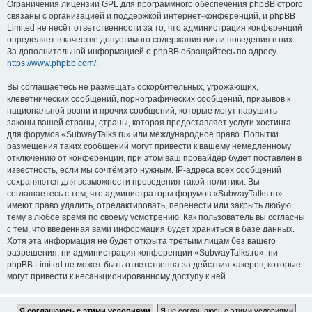
Ограничения лицензии GPL для программного обеспечения phpBB строго
связаны с организацией и поддержкой интернет-конференций, и phpBB
Limited не несёт ответственности за то, что администрация конференций
определяет в качестве допустимого содержания и/или поведения в них.
За дополнительной информацией о phpBB обращайтесь по адресу
https://www.phpbb.com/
.
Вы соглашаетесь не размещать оскорбительных, угрожающих,
клеветнических сообщений, порнографических сообщений, призывов к
национальной розни и прочих сообщений, которые могут нарушить
законы вашей страны, страны, которая предоставляет услуги хостинга
для форумов «SubwayTalks.ru» или международное право. Попытки
размещения таких сообщений могут привести к вашему немедленному
отключению от конференции, при этом ваш провайдер будет поставлен в
известность, если мы сочтём это нужным. IP-адреса всех сообщений
сохраняются для возможности проведения такой политики. Вы
соглашаетесь с тем, что администраторы форумов «SubwayTalks.ru»
имеют право удалить, отредактировать, перенести или закрыть любую
тему в любое время по своему усмотрению. Как пользователь вы согласны
с тем, что введённая вами информация будет храниться в базе данных.
Хотя эта информация не будет открыта третьим лицам без вашего
разрешения, ни администрация конференции «SubwayTalks.ru», ни
phpBB Limited не может быть ответственна за действия хакеров, которые
могут привести к несанкционированному доступу к ней.