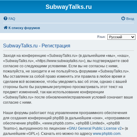
SubwayTalks.ru
FAQ
Вход
К списку форумов
Язык:
SubwayTalks.ru - Регистрация
Заходя на конференцию «SubwayTalks.ru» (в дальнейшем «мы», «наш»,
«SubwayTalks.ru», «https://www.subwaytalks.ru»), вы подтверждаете своё
согласие со следующими условиями. Если вы не согласны с ними,
пожалуйста, не заходите и не пользуйтесь форумами «SubwayTalks.ru».
Мы оставляем за собой право изменять эти правила в любое время и
сделаем всё возможное, чтобы уведомить вас об этом, однако с вашей
стороны было бы разумным регулярно просматривать этот текст на
предмет изменений, так как использование конференции
«SubwayTalks.ru» после обновления/исправления условий означает ваше
согласие с ними.
Наши форумы работают под управлением программного обеспечения
для создания конференций phpBB (в дальнейшем «они», «программное
обеспечение phpBB», «www.phpbb.com», «phpBB Limited», «phpBB
Teams»), выпущенного по лицензии «
GNU General Public License v2
» (в
дальнейшем «GPL»). Скачать его можно по адресу
www.phpbb.com
.