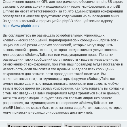
Ограничения лицензии GPL для программного обеспечения phpBB строго
связаны с организацией и поддержкой интернет-конференций, и phpBB
Limited не несёт ответственности за то, что администрация конференций
определяет в качестве допустимого содержания и/или поведения в них.
За дополнительной информацией о phpBB обращайтесь по адресу
https://www.phpbb.com/
.
Вы соглашаетесь не размещать оскорбительных, угрожающих,
клеветнических сообщений, порнографических сообщений, призывов к
национальной розни и прочих сообщений, которые могут нарушить
законы вашей страны, страны, которая предоставляет услуги хостинга
для форумов «SubwayTalks.ru» или международное право. Попытки
размещения таких сообщений могут привести к вашему немедленному
отключению от конференции, при этом ваш провайдер будет поставлен в
известность, если мы сочтём это нужным. IP-адреса всех сообщений
сохраняются для возможности проведения такой политики. Вы
соглашаетесь с тем, что администраторы форумов «SubwayTalks.ru»
имеют право удалить, отредактировать, перенести или закрыть любую
тему в любое время по своему усмотрению. Как пользователь вы согласны
с тем, что введённая вами информация будет храниться в базе данных.
Хотя эта информация не будет открыта третьим лицам без вашего
разрешения, ни администрация конференции «SubwayTalks.ru», ни
phpBB Limited не может быть ответственна за действия хакеров, которые
могут привести к несанкционированному доступу к ней.