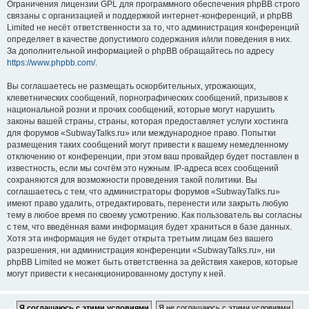
Ограничения лицензии GPL для программного обеспечения phpBB строго
связаны с организацией и поддержкой интернет-конференций, и phpBB
Limited не несёт ответственности за то, что администрация конференций
определяет в качестве допустимого содержания и/или поведения в них.
За дополнительной информацией о phpBB обращайтесь по адресу
https://www.phpbb.com/
.
Вы соглашаетесь не размещать оскорбительных, угрожающих,
клеветнических сообщений, порнографических сообщений, призывов к
национальной розни и прочих сообщений, которые могут нарушить
законы вашей страны, страны, которая предоставляет услуги хостинга
для форумов «SubwayTalks.ru» или международное право. Попытки
размещения таких сообщений могут привести к вашему немедленному
отключению от конференции, при этом ваш провайдер будет поставлен в
известность, если мы сочтём это нужным. IP-адреса всех сообщений
сохраняются для возможности проведения такой политики. Вы
соглашаетесь с тем, что администраторы форумов «SubwayTalks.ru»
имеют право удалить, отредактировать, перенести или закрыть любую
тему в любое время по своему усмотрению. Как пользователь вы согласны
с тем, что введённая вами информация будет храниться в базе данных.
Хотя эта информация не будет открыта третьим лицам без вашего
разрешения, ни администрация конференции «SubwayTalks.ru», ни
phpBB Limited не может быть ответственна за действия хакеров, которые
могут привести к несанкционированному доступу к ней.