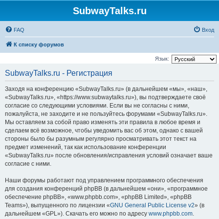
SubwayTalks.ru
FAQ
Вход
К списку форумов
Язык:
SubwayTalks.ru - Регистрация
Заходя на конференцию «SubwayTalks.ru» (в дальнейшем «мы», «наш»,
«SubwayTalks.ru», «https://www.subwaytalks.ru»), вы подтверждаете своё
согласие со следующими условиями. Если вы не согласны с ними,
пожалуйста, не заходите и не пользуйтесь форумами «SubwayTalks.ru».
Мы оставляем за собой право изменять эти правила в любое время и
сделаем всё возможное, чтобы уведомить вас об этом, однако с вашей
стороны было бы разумным регулярно просматривать этот текст на
предмет изменений, так как использование конференции
«SubwayTalks.ru» после обновления/исправления условий означает ваше
согласие с ними.
Наши форумы работают под управлением программного обеспечения
для создания конференций phpBB (в дальнейшем «они», «программное
обеспечение phpBB», «www.phpbb.com», «phpBB Limited», «phpBB
Teams»), выпущенного по лицензии «
GNU General Public License v2
» (в
дальнейшем «GPL»). Скачать его можно по адресу
www.phpbb.com
.