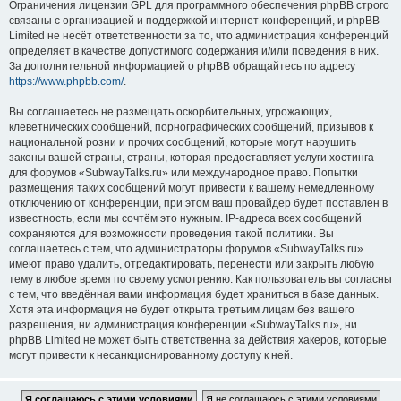
Ограничения лицензии GPL для программного обеспечения phpBB строго
связаны с организацией и поддержкой интернет-конференций, и phpBB
Limited не несёт ответственности за то, что администрация конференций
определяет в качестве допустимого содержания и/или поведения в них.
За дополнительной информацией о phpBB обращайтесь по адресу
https://www.phpbb.com/
.
Вы соглашаетесь не размещать оскорбительных, угрожающих,
клеветнических сообщений, порнографических сообщений, призывов к
национальной розни и прочих сообщений, которые могут нарушить
законы вашей страны, страны, которая предоставляет услуги хостинга
для форумов «SubwayTalks.ru» или международное право. Попытки
размещения таких сообщений могут привести к вашему немедленному
отключению от конференции, при этом ваш провайдер будет поставлен в
известность, если мы сочтём это нужным. IP-адреса всех сообщений
сохраняются для возможности проведения такой политики. Вы
соглашаетесь с тем, что администраторы форумов «SubwayTalks.ru»
имеют право удалить, отредактировать, перенести или закрыть любую
тему в любое время по своему усмотрению. Как пользователь вы согласны
с тем, что введённая вами информация будет храниться в базе данных.
Хотя эта информация не будет открыта третьим лицам без вашего
разрешения, ни администрация конференции «SubwayTalks.ru», ни
phpBB Limited не может быть ответственна за действия хакеров, которые
могут привести к несанкционированному доступу к ней.