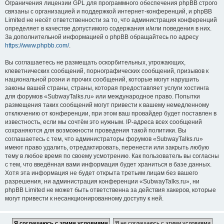
Ограничения лицензии GPL для программного обеспечения phpBB строго
связаны с организацией и поддержкой интернет-конференций, и phpBB
Limited не несёт ответственности за то, что администрация конференций
определяет в качестве допустимого содержания и/или поведения в них.
За дополнительной информацией о phpBB обращайтесь по адресу
https://www.phpbb.com/
.
Вы соглашаетесь не размещать оскорбительных, угрожающих,
клеветнических сообщений, порнографических сообщений, призывов к
национальной розни и прочих сообщений, которые могут нарушить
законы вашей страны, страны, которая предоставляет услуги хостинга
для форумов «SubwayTalks.ru» или международное право. Попытки
размещения таких сообщений могут привести к вашему немедленному
отключению от конференции, при этом ваш провайдер будет поставлен в
известность, если мы сочтём это нужным. IP-адреса всех сообщений
сохраняются для возможности проведения такой политики. Вы
соглашаетесь с тем, что администраторы форумов «SubwayTalks.ru»
имеют право удалить, отредактировать, перенести или закрыть любую
тему в любое время по своему усмотрению. Как пользователь вы согласны
с тем, что введённая вами информация будет храниться в базе данных.
Хотя эта информация не будет открыта третьим лицам без вашего
разрешения, ни администрация конференции «SubwayTalks.ru», ни
phpBB Limited не может быть ответственна за действия хакеров, которые
могут привести к несанкционированному доступу к ней.