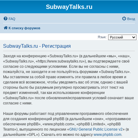
SubwayTalks.ru
FAQ
Вход
К списку форумов
Язык:
SubwayTalks.ru - Регистрация
Заходя на конференцию «SubwayTalks.ru» (в дальнейшем «мы», «наш»,
«SubwayTalks.ru», «https://www.subwaytalks.ru»), вы подтверждаете своё
согласие со следующими условиями. Если вы не согласны с ними,
пожалуйста, не заходите и не пользуйтесь форумами «SubwayTalks.ru».
Мы оставляем за собой право изменять эти правила в любое время и
сделаем всё возможное, чтобы уведомить вас об этом, однако с вашей
стороны было бы разумным регулярно просматривать этот текст на
предмет изменений, так как использование конференции
«SubwayTalks.ru» после обновления/исправления условий означает ваше
согласие с ними.
Наши форумы работают под управлением программного обеспечения
для создания конференций phpBB (в дальнейшем «они», «программное
обеспечение phpBB», «www.phpbb.com», «phpBB Limited», «phpBB
Teams»), выпущенного по лицензии «
GNU General Public License v2
» (в
дальнейшем «GPL»). Скачать его можно по адресу
www.phpbb.com
.