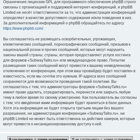
Ограничения лицензии GPL для программного обеспечения phpBB строго
связаны с организацией и поддержкой интернет-конференций, и phpBB
Limited не несёт ответственности за то, что администрация конференций
определяет в качестве допустимого содержания и/или поведения в них.
За дополнительной информацией о phpBB обращайтесь по адресу
https://www.phpbb.com/
.
Вы соглашаетесь не размещать оскорбительных, угрожающих,
клеветнических сообщений, порнографических сообщений, призывов к
национальной розни и прочих сообщений, которые могут нарушить
законы вашей страны, страны, которая предоставляет услуги хостинга
для форумов «SubwayTalks.ru» или международное право. Попытки
размещения таких сообщений могут привести к вашему немедленному
отключению от конференции, при этом ваш провайдер будет поставлен в
известность, если мы сочтём это нужным. IP-адреса всех сообщений
сохраняются для возможности проведения такой политики. Вы
соглашаетесь с тем, что администраторы форумов «SubwayTalks.ru»
имеют право удалить, отредактировать, перенести или закрыть любую
тему в любое время по своему усмотрению. Как пользователь вы согласны
с тем, что введённая вами информация будет храниться в базе данных.
Хотя эта информация не будет открыта третьим лицам без вашего
разрешения, ни администрация конференции «SubwayTalks.ru», ни
phpBB Limited не может быть ответственна за действия хакеров, которые
могут привести к несанкционированному доступу к ней.