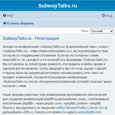
SubwayTalks.ru
FAQ
Вход
К списку форумов
Язык:
SubwayTalks.ru - Регистрация
Заходя на конференцию «SubwayTalks.ru» (в дальнейшем «мы», «наш»,
«SubwayTalks.ru», «https://www.subwaytalks.ru»), вы подтверждаете своё
согласие со следующими условиями. Если вы не согласны с ними,
пожалуйста, не заходите и не пользуйтесь форумами «SubwayTalks.ru».
Мы оставляем за собой право изменять эти правила в любое время и
сделаем всё возможное, чтобы уведомить вас об этом, однако с вашей
стороны было бы разумным регулярно просматривать этот текст на
предмет изменений, так как использование конференции
«SubwayTalks.ru» после обновления/исправления условий означает ваше
согласие с ними.
Наши форумы работают под управлением программного обеспечения
для создания конференций phpBB (в дальнейшем «они», «программное
обеспечение phpBB», «www.phpbb.com», «phpBB Limited», «phpBB
Teams»), выпущенного по лицензии «
GNU General Public License v2
» (в
дальнейшем «GPL»). Скачать его можно по адресу
www.phpbb.com
.