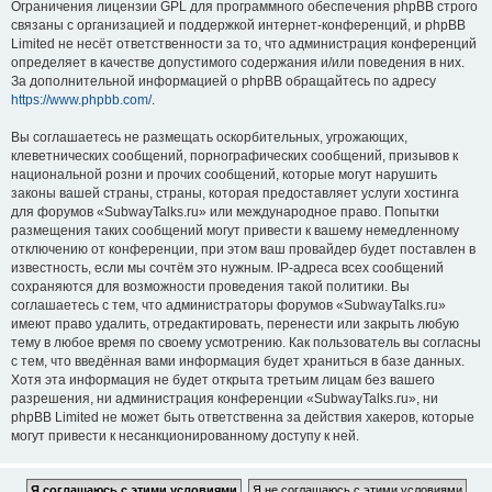
Ограничения лицензии GPL для программного обеспечения phpBB строго
связаны с организацией и поддержкой интернет-конференций, и phpBB
Limited не несёт ответственности за то, что администрация конференций
определяет в качестве допустимого содержания и/или поведения в них.
За дополнительной информацией о phpBB обращайтесь по адресу
https://www.phpbb.com/
.
Вы соглашаетесь не размещать оскорбительных, угрожающих,
клеветнических сообщений, порнографических сообщений, призывов к
национальной розни и прочих сообщений, которые могут нарушить
законы вашей страны, страны, которая предоставляет услуги хостинга
для форумов «SubwayTalks.ru» или международное право. Попытки
размещения таких сообщений могут привести к вашему немедленному
отключению от конференции, при этом ваш провайдер будет поставлен в
известность, если мы сочтём это нужным. IP-адреса всех сообщений
сохраняются для возможности проведения такой политики. Вы
соглашаетесь с тем, что администраторы форумов «SubwayTalks.ru»
имеют право удалить, отредактировать, перенести или закрыть любую
тему в любое время по своему усмотрению. Как пользователь вы согласны
с тем, что введённая вами информация будет храниться в базе данных.
Хотя эта информация не будет открыта третьим лицам без вашего
разрешения, ни администрация конференции «SubwayTalks.ru», ни
phpBB Limited не может быть ответственна за действия хакеров, которые
могут привести к несанкционированному доступу к ней.