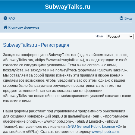
SubwayTalks.ru
FAQ
Вход
К списку форумов
Язык:
SubwayTalks.ru - Регистрация
Заходя на конференцию «SubwayTalks.ru» (в дальнейшем «мы», «наш»,
«SubwayTalks.ru», «https://www.subwaytalks.ru»), вы подтверждаете своё
согласие со следующими условиями. Если вы не согласны с ними,
пожалуйста, не заходите и не пользуйтесь форумами «SubwayTalks.ru».
Мы оставляем за собой право изменять эти правила в любое время и
сделаем всё возможное, чтобы уведомить вас об этом, однако с вашей
стороны было бы разумным регулярно просматривать этот текст на
предмет изменений, так как использование конференции
«SubwayTalks.ru» после обновления/исправления условий означает ваше
согласие с ними.
Наши форумы работают под управлением программного обеспечения
для создания конференций phpBB (в дальнейшем «они», «программное
обеспечение phpBB», «www.phpbb.com», «phpBB Limited», «phpBB
Teams»), выпущенного по лицензии «
GNU General Public License v2
» (в
дальнейшем «GPL»). Скачать его можно по адресу
www.phpbb.com
.