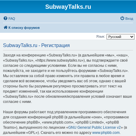
SubwayTalks.ru
FAQ
Вход
К списку форумов
Язык:
SubwayTalks.ru - Регистрация
Заходя на конференцию «SubwayTalks.ru» (в дальнейшем «мы», «наш»,
«SubwayTalks.ru», «https://www.subwaytalks.ru»), вы подтверждаете своё
согласие со следующими условиями. Если вы не согласны с ними,
пожалуйста, не заходите и не пользуйтесь форумами «SubwayTalks.ru».
Мы оставляем за собой право изменять эти правила в любое время и
сделаем всё возможное, чтобы уведомить вас об этом, однако с вашей
стороны было бы разумным регулярно просматривать этот текст на
предмет изменений, так как использование конференции
«SubwayTalks.ru» после обновления/исправления условий означает ваше
согласие с ними.
Наши форумы работают под управлением программного обеспечения
для создания конференций phpBB (в дальнейшем «они», «программное
обеспечение phpBB», «www.phpbb.com», «phpBB Limited», «phpBB
Teams»), выпущенного по лицензии «
GNU General Public License v2
» (в
дальнейшем «GPL»). Скачать его можно по адресу
www.phpbb.com
.