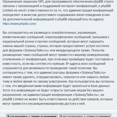
Ограничения лицензии GPL для программного обеспечения phpBB строго
связаны с организацией и поддержкой интернет-конференций, и phpBB
Limited не несёт ответственности за то, что администрация конференций
определяет в качестве допустимого содержания и/или поведения в них.
За дополнительной информацией о phpBB обращайтесь по адресу
https://www.phpbb.com/
.
Вы соглашаетесь не размещать оскорбительных, угрожающих,
клеветнических сообщений, порнографических сообщений, призывов к
национальной розни и прочих сообщений, которые могут нарушить
законы вашей страны, страны, которая предоставляет услуги хостинга
для форумов «SubwayTalks.ru» или международное право. Попытки
размещения таких сообщений могут привести к вашему немедленному
отключению от конференции, при этом ваш провайдер будет поставлен в
известность, если мы сочтём это нужным. IP-адреса всех сообщений
сохраняются для возможности проведения такой политики. Вы
соглашаетесь с тем, что администраторы форумов «SubwayTalks.ru»
имеют право удалить, отредактировать, перенести или закрыть любую
тему в любое время по своему усмотрению. Как пользователь вы согласны
с тем, что введённая вами информация будет храниться в базе данных.
Хотя эта информация не будет открыта третьим лицам без вашего
разрешения, ни администрация конференции «SubwayTalks.ru», ни
phpBB Limited не может быть ответственна за действия хакеров, которые
могут привести к несанкционированному доступу к ней.