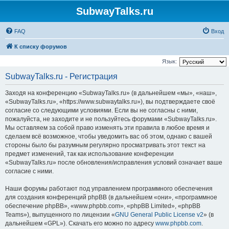
SubwayTalks.ru
FAQ
Вход
К списку форумов
Язык:
SubwayTalks.ru - Регистрация
Заходя на конференцию «SubwayTalks.ru» (в дальнейшем «мы», «наш»,
«SubwayTalks.ru», «https://www.subwaytalks.ru»), вы подтверждаете своё
согласие со следующими условиями. Если вы не согласны с ними,
пожалуйста, не заходите и не пользуйтесь форумами «SubwayTalks.ru».
Мы оставляем за собой право изменять эти правила в любое время и
сделаем всё возможное, чтобы уведомить вас об этом, однако с вашей
стороны было бы разумным регулярно просматривать этот текст на
предмет изменений, так как использование конференции
«SubwayTalks.ru» после обновления/исправления условий означает ваше
согласие с ними.
Наши форумы работают под управлением программного обеспечения
для создания конференций phpBB (в дальнейшем «они», «программное
обеспечение phpBB», «www.phpbb.com», «phpBB Limited», «phpBB
Teams»), выпущенного по лицензии «
GNU General Public License v2
» (в
дальнейшем «GPL»). Скачать его можно по адресу
www.phpbb.com
.