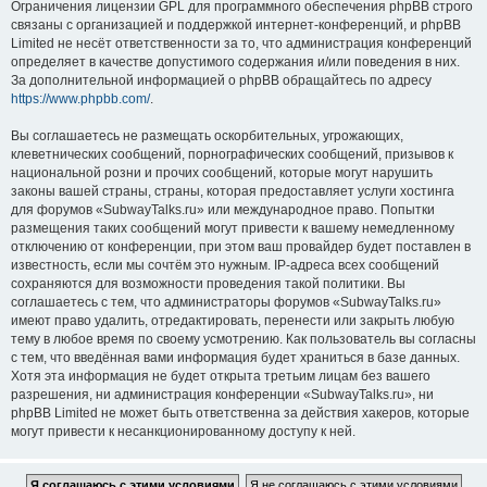
Ограничения лицензии GPL для программного обеспечения phpBB строго
связаны с организацией и поддержкой интернет-конференций, и phpBB
Limited не несёт ответственности за то, что администрация конференций
определяет в качестве допустимого содержания и/или поведения в них.
За дополнительной информацией о phpBB обращайтесь по адресу
https://www.phpbb.com/
.
Вы соглашаетесь не размещать оскорбительных, угрожающих,
клеветнических сообщений, порнографических сообщений, призывов к
национальной розни и прочих сообщений, которые могут нарушить
законы вашей страны, страны, которая предоставляет услуги хостинга
для форумов «SubwayTalks.ru» или международное право. Попытки
размещения таких сообщений могут привести к вашему немедленному
отключению от конференции, при этом ваш провайдер будет поставлен в
известность, если мы сочтём это нужным. IP-адреса всех сообщений
сохраняются для возможности проведения такой политики. Вы
соглашаетесь с тем, что администраторы форумов «SubwayTalks.ru»
имеют право удалить, отредактировать, перенести или закрыть любую
тему в любое время по своему усмотрению. Как пользователь вы согласны
с тем, что введённая вами информация будет храниться в базе данных.
Хотя эта информация не будет открыта третьим лицам без вашего
разрешения, ни администрация конференции «SubwayTalks.ru», ни
phpBB Limited не может быть ответственна за действия хакеров, которые
могут привести к несанкционированному доступу к ней.