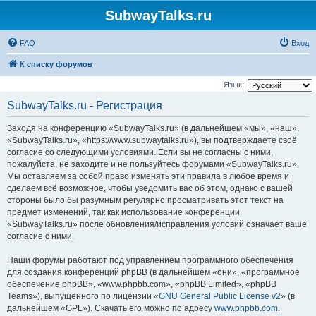
SubwayTalks.ru
FAQ
Вход
К списку форумов
Язык:
SubwayTalks.ru - Регистрация
Заходя на конференцию «SubwayTalks.ru» (в дальнейшем «мы», «наш»,
«SubwayTalks.ru», «https://www.subwaytalks.ru»), вы подтверждаете своё
согласие со следующими условиями. Если вы не согласны с ними,
пожалуйста, не заходите и не пользуйтесь форумами «SubwayTalks.ru».
Мы оставляем за собой право изменять эти правила в любое время и
сделаем всё возможное, чтобы уведомить вас об этом, однако с вашей
стороны было бы разумным регулярно просматривать этот текст на
предмет изменений, так как использование конференции
«SubwayTalks.ru» после обновления/исправления условий означает ваше
согласие с ними.
Наши форумы работают под управлением программного обеспечения
для создания конференций phpBB (в дальнейшем «они», «программное
обеспечение phpBB», «www.phpbb.com», «phpBB Limited», «phpBB
Teams»), выпущенного по лицензии «
GNU General Public License v2
» (в
дальнейшем «GPL»). Скачать его можно по адресу
www.phpbb.com
.