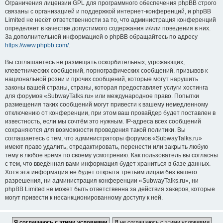
Ограничения лицензии GPL для программного обеспечения phpBB строго
связаны с организацией и поддержкой интернет-конференций, и phpBB
Limited не несёт ответственности за то, что администрация конференций
определяет в качестве допустимого содержания и/или поведения в них.
За дополнительной информацией о phpBB обращайтесь по адресу
https://www.phpbb.com/
.
Вы соглашаетесь не размещать оскорбительных, угрожающих,
клеветнических сообщений, порнографических сообщений, призывов к
национальной розни и прочих сообщений, которые могут нарушить
законы вашей страны, страны, которая предоставляет услуги хостинга
для форумов «SubwayTalks.ru» или международное право. Попытки
размещения таких сообщений могут привести к вашему немедленному
отключению от конференции, при этом ваш провайдер будет поставлен в
известность, если мы сочтём это нужным. IP-адреса всех сообщений
сохраняются для возможности проведения такой политики. Вы
соглашаетесь с тем, что администраторы форумов «SubwayTalks.ru»
имеют право удалить, отредактировать, перенести или закрыть любую
тему в любое время по своему усмотрению. Как пользователь вы согласны
с тем, что введённая вами информация будет храниться в базе данных.
Хотя эта информация не будет открыта третьим лицам без вашего
разрешения, ни администрация конференции «SubwayTalks.ru», ни
phpBB Limited не может быть ответственна за действия хакеров, которые
могут привести к несанкционированному доступу к ней.