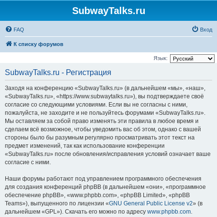
SubwayTalks.ru
FAQ
Вход
К списку форумов
Язык:
SubwayTalks.ru - Регистрация
Заходя на конференцию «SubwayTalks.ru» (в дальнейшем «мы», «наш»,
«SubwayTalks.ru», «https://www.subwaytalks.ru»), вы подтверждаете своё
согласие со следующими условиями. Если вы не согласны с ними,
пожалуйста, не заходите и не пользуйтесь форумами «SubwayTalks.ru».
Мы оставляем за собой право изменять эти правила в любое время и
сделаем всё возможное, чтобы уведомить вас об этом, однако с вашей
стороны было бы разумным регулярно просматривать этот текст на
предмет изменений, так как использование конференции
«SubwayTalks.ru» после обновления/исправления условий означает ваше
согласие с ними.
Наши форумы работают под управлением программного обеспечения
для создания конференций phpBB (в дальнейшем «они», «программное
обеспечение phpBB», «www.phpbb.com», «phpBB Limited», «phpBB
Teams»), выпущенного по лицензии «
GNU General Public License v2
» (в
дальнейшем «GPL»). Скачать его можно по адресу
www.phpbb.com
.