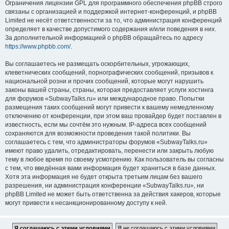
Ограничения лицензии GPL для программного обеспечения phpBB строго
связаны с организацией и поддержкой интернет-конференций, и phpBB
Limited не несёт ответственности за то, что администрация конференций
определяет в качестве допустимого содержания и/или поведения в них.
За дополнительной информацией о phpBB обращайтесь по адресу
https://www.phpbb.com/
.
Вы соглашаетесь не размещать оскорбительных, угрожающих,
клеветнических сообщений, порнографических сообщений, призывов к
национальной розни и прочих сообщений, которые могут нарушить
законы вашей страны, страны, которая предоставляет услуги хостинга
для форумов «SubwayTalks.ru» или международное право. Попытки
размещения таких сообщений могут привести к вашему немедленному
отключению от конференции, при этом ваш провайдер будет поставлен в
известность, если мы сочтём это нужным. IP-адреса всех сообщений
сохраняются для возможности проведения такой политики. Вы
соглашаетесь с тем, что администраторы форумов «SubwayTalks.ru»
имеют право удалить, отредактировать, перенести или закрыть любую
тему в любое время по своему усмотрению. Как пользователь вы согласны
с тем, что введённая вами информация будет храниться в базе данных.
Хотя эта информация не будет открыта третьим лицам без вашего
разрешения, ни администрация конференции «SubwayTalks.ru», ни
phpBB Limited не может быть ответственна за действия хакеров, которые
могут привести к несанкционированному доступу к ней.