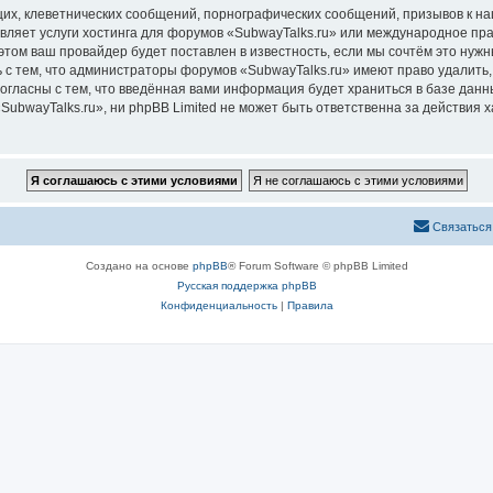
их, клеветнических сообщений, порнографических сообщений, призывов к на
вляет услуги хостинга для форумов «SubwayTalks.ru» или международное пр
том ваш провайдер будет поставлен в известность, если мы сочтём это нужн
 с тем, что администраторы форумов «SubwayTalks.ru» имеют право удалить,
согласны с тем, что введённая вами информация будет храниться в базе дан
bwayTalks.ru», ни phpBB Limited не может быть ответственна за действия х
Связаться
Создано на основе
phpBB
® Forum Software © phpBB Limited
Русская поддержка phpBB
Конфиденциальность
|
Правила