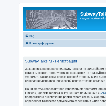
SubwayTalk
Форумы любителей м
FAQ
К списку форумов
SubwayTalks.ru - Регистрация
Заходя на конференцию «SubwayTalks.ru» (в дальнейшем «м
согласны с ними, пожалуйста, не заходите и не пользуйте
уведомить вас об этом, однако с вашей стороны было бы р
обновления/исправления условий означает ваше согласие 
Наши форумы работают под управлением программного об
Limited», «phpBB Teams»), выпущенного по лицензии «
GNU 
программного обеспечения phpBB строго связаны с органи
определяет в качестве допустимого содержания и/или по