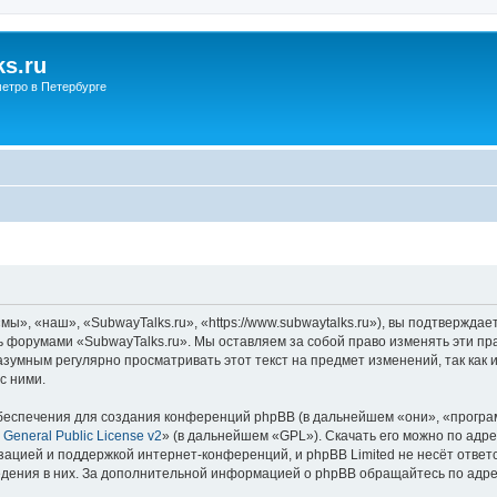
s.ru
етро в Петербурге
ы», «наш», «SubwayTalks.ru», «https://www.subwaytalks.ru»), вы подтверждае
сь форумами «SubwayTalks.ru». Мы оставляем за собой право изменять эти пр
азумным регулярно просматривать этот текст на предмет изменений, так как
с ними.
еспечения для создания конференций phpBB (в дальнейшем «они», «програ
General Public License v2
» (в дальнейшем «GPL»). Скачать его можно по адр
зацией и поддержкой интернет-конференций, и phpBB Limited не несёт ответ
ведения в них. За дополнительной информацией о phpBB обращайтесь по адр