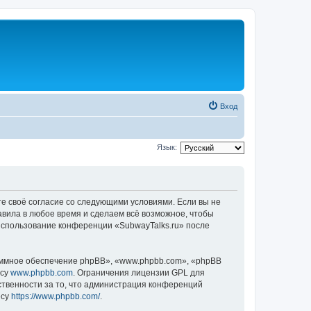
Вход
Язык:
те своё согласие со следующими условиями. Если вы не
авила в любое время и сделаем всё возможное, чтобы
 использование конференции «SubwayTalks.ru» после
ммное обеспечение phpBB», «www.phpbb.com», «phpBB
есу
www.phpbb.com
. Ограничения лицензии GPL для
ственности за то, что администрация конференций
есу
https://www.phpbb.com/
.