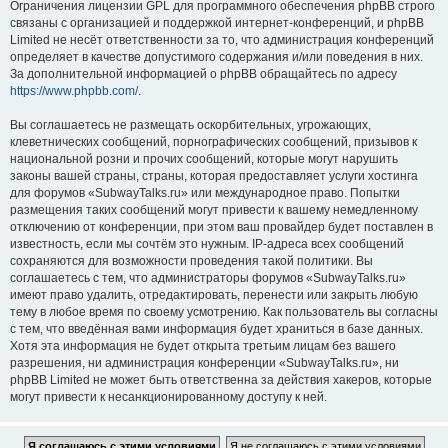
Ограничения лицензии GPL для программного обеспечения phpBB строго
связаны с организацией и поддержкой интернет-конференций, и phpBB
Limited не несёт ответственности за то, что администрация конференций
определяет в качестве допустимого содержания и/или поведения в них.
За дополнительной информацией о phpBB обращайтесь по адресу
https://www.phpbb.com/
.
Вы соглашаетесь не размещать оскорбительных, угрожающих,
клеветнических сообщений, порнографических сообщений, призывов к
национальной розни и прочих сообщений, которые могут нарушить
законы вашей страны, страны, которая предоставляет услуги хостинга
для форумов «SubwayTalks.ru» или международное право. Попытки
размещения таких сообщений могут привести к вашему немедленному
отключению от конференции, при этом ваш провайдер будет поставлен в
известность, если мы сочтём это нужным. IP-адреса всех сообщений
сохраняются для возможности проведения такой политики. Вы
соглашаетесь с тем, что администраторы форумов «SubwayTalks.ru»
имеют право удалить, отредактировать, перенести или закрыть любую
тему в любое время по своему усмотрению. Как пользователь вы согласны
с тем, что введённая вами информация будет храниться в базе данных.
Хотя эта информация не будет открыта третьим лицам без вашего
разрешения, ни администрация конференции «SubwayTalks.ru», ни
phpBB Limited не может быть ответственна за действия хакеров, которые
могут привести к несанкционированному доступу к ней.