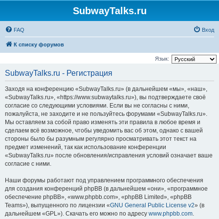
SubwayTalks.ru
FAQ
Вход
К списку форумов
Язык:
SubwayTalks.ru - Регистрация
Заходя на конференцию «SubwayTalks.ru» (в дальнейшем «мы», «наш»,
«SubwayTalks.ru», «https://www.subwaytalks.ru»), вы подтверждаете своё
согласие со следующими условиями. Если вы не согласны с ними,
пожалуйста, не заходите и не пользуйтесь форумами «SubwayTalks.ru».
Мы оставляем за собой право изменять эти правила в любое время и
сделаем всё возможное, чтобы уведомить вас об этом, однако с вашей
стороны было бы разумным регулярно просматривать этот текст на
предмет изменений, так как использование конференции
«SubwayTalks.ru» после обновления/исправления условий означает ваше
согласие с ними.
Наши форумы работают под управлением программного обеспечения
для создания конференций phpBB (в дальнейшем «они», «программное
обеспечение phpBB», «www.phpbb.com», «phpBB Limited», «phpBB
Teams»), выпущенного по лицензии «
GNU General Public License v2
» (в
дальнейшем «GPL»). Скачать его можно по адресу
www.phpbb.com
.