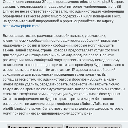
Ограничения лицензии GPL для программного обеспечения phpBB строго
связаны с организацией и поддержкой интернет-конференций, и phpBB
Limited не несёт ответственности за то, что администрация конференций
определяет в качестве допустимого содержания и/или поведения в них.
За дополнительной информацией о phpBB обращайтесь по адресу
https://www.phpbb.com/
.
Вы соглашаетесь не размещать оскорбительных, угрожающих,
клеветнических сообщений, порнографических сообщений, призывов к
национальной розни и прочих сообщений, которые могут нарушить
законы вашей страны, страны, которая предоставляет услуги хостинга
для форумов «SubwayTalks.ru» или международное право. Попытки
размещения таких сообщений могут привести к вашему немедленному
отключению от конференции, при этом ваш провайдер будет поставлен в
известность, если мы сочтём это нужным. IP-адреса всех сообщений
сохраняются для возможности проведения такой политики. Вы
соглашаетесь с тем, что администраторы форумов «SubwayTalks.ru»
имеют право удалить, отредактировать, перенести или закрыть любую
тему в любое время по своему усмотрению. Как пользователь вы согласны
с тем, что введённая вами информация будет храниться в базе данных.
Хотя эта информация не будет открыта третьим лицам без вашего
разрешения, ни администрация конференции «SubwayTalks.ru», ни
phpBB Limited не может быть ответственна за действия хакеров, которые
могут привести к несанкционированному доступу к ней.