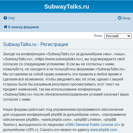
SubwayTalks.ru
FAQ
Вход
К списку форумов
Язык:
SubwayTalks.ru - Регистрация
Заходя на конференцию «SubwayTalks.ru» (в дальнейшем «мы», «наш»,
«SubwayTalks.ru», «https://www.subwaytalks.ru»), вы подтверждаете своё
согласие со следующими условиями. Если вы не согласны с ними,
пожалуйста, не заходите и не пользуйтесь форумами «SubwayTalks.ru».
Мы оставляем за собой право изменять эти правила в любое время и
сделаем всё возможное, чтобы уведомить вас об этом, однако с вашей
стороны было бы разумным регулярно просматривать этот текст на
предмет изменений, так как использование конференции
«SubwayTalks.ru» после обновления/исправления условий означает ваше
согласие с ними.
Наши форумы работают под управлением программного обеспечения
для создания конференций phpBB (в дальнейшем «они», «программное
обеспечение phpBB», «www.phpbb.com», «phpBB Limited», «phpBB
Teams»), выпущенного по лицензии «
GNU General Public License v2
» (в
дальнейшем «GPL»). Скачать его можно по адресу
www.phpbb.com
.