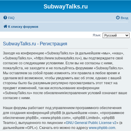
SubwayTalks.ru
FAQ
Вход
К списку форумов
Язык:
SubwayTalks.ru - Регистрация
Заходя на конференцию «SubwayTalks.ru» (в дальнейшем «мы», «наш»,
«SubwayTalks.ru», «https://www.subwaytalks.ru»), вы подтверждаете своё
согласие со следующими условиями. Если вы не согласны с ними,
пожалуйста, не заходите и не пользуйтесь форумами «SubwayTalks.ru».
Мы оставляем за собой право изменять эти правила в любое время и
сделаем всё возможное, чтобы уведомить вас об этом, однако с вашей
стороны было бы разумным регулярно просматривать этот текст на
предмет изменений, так как использование конференции
«SubwayTalks.ru» после обновления/исправления условий означает ваше
согласие с ними.
Наши форумы работают под управлением программного обеспечения
для создания конференций phpBB (в дальнейшем «они», «программное
обеспечение phpBB», «www.phpbb.com», «phpBB Limited», «phpBB
Teams»), выпущенного по лицензии «
GNU General Public License v2
» (в
дальнейшем «GPL»). Скачать его можно по адресу
www.phpbb.com
.