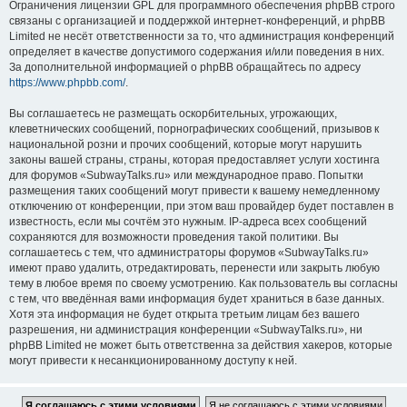
Ограничения лицензии GPL для программного обеспечения phpBB строго
связаны с организацией и поддержкой интернет-конференций, и phpBB
Limited не несёт ответственности за то, что администрация конференций
определяет в качестве допустимого содержания и/или поведения в них.
За дополнительной информацией о phpBB обращайтесь по адресу
https://www.phpbb.com/
.
Вы соглашаетесь не размещать оскорбительных, угрожающих,
клеветнических сообщений, порнографических сообщений, призывов к
национальной розни и прочих сообщений, которые могут нарушить
законы вашей страны, страны, которая предоставляет услуги хостинга
для форумов «SubwayTalks.ru» или международное право. Попытки
размещения таких сообщений могут привести к вашему немедленному
отключению от конференции, при этом ваш провайдер будет поставлен в
известность, если мы сочтём это нужным. IP-адреса всех сообщений
сохраняются для возможности проведения такой политики. Вы
соглашаетесь с тем, что администраторы форумов «SubwayTalks.ru»
имеют право удалить, отредактировать, перенести или закрыть любую
тему в любое время по своему усмотрению. Как пользователь вы согласны
с тем, что введённая вами информация будет храниться в базе данных.
Хотя эта информация не будет открыта третьим лицам без вашего
разрешения, ни администрация конференции «SubwayTalks.ru», ни
phpBB Limited не может быть ответственна за действия хакеров, которые
могут привести к несанкционированному доступу к ней.