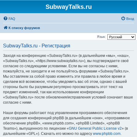
SubwayTalks.ru
FAQ
Вход
К списку форумов
Язык:
SubwayTalks.ru - Регистрация
Заходя на конференцию «SubwayTalks.ru» (в дальнейшем «мы», «наш»,
«SubwayTalks.ru», «https://www.subwaytalks.ru»), вы подтверждаете своё
согласие со следующими условиями. Если вы не согласны с ними,
пожалуйста, не заходите и не пользуйтесь форумами «SubwayTalks.ru».
Мы оставляем за собой право изменять эти правила в любое время и
сделаем всё возможное, чтобы уведомить вас об этом, однако с вашей
стороны было бы разумным регулярно просматривать этот текст на
предмет изменений, так как использование конференции
«SubwayTalks.ru» после обновления/исправления условий означает ваше
согласие с ними.
Наши форумы работают под управлением программного обеспечения
для создания конференций phpBB (в дальнейшем «они», «программное
обеспечение phpBB», «www.phpbb.com», «phpBB Limited», «phpBB
Teams»), выпущенного по лицензии «
GNU General Public License v2
» (в
дальнейшем «GPL»). Скачать его можно по адресу
www.phpbb.com
.