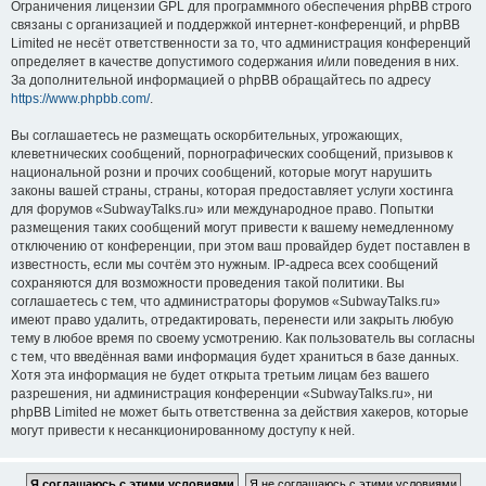
Ограничения лицензии GPL для программного обеспечения phpBB строго
связаны с организацией и поддержкой интернет-конференций, и phpBB
Limited не несёт ответственности за то, что администрация конференций
определяет в качестве допустимого содержания и/или поведения в них.
За дополнительной информацией о phpBB обращайтесь по адресу
https://www.phpbb.com/
.
Вы соглашаетесь не размещать оскорбительных, угрожающих,
клеветнических сообщений, порнографических сообщений, призывов к
национальной розни и прочих сообщений, которые могут нарушить
законы вашей страны, страны, которая предоставляет услуги хостинга
для форумов «SubwayTalks.ru» или международное право. Попытки
размещения таких сообщений могут привести к вашему немедленному
отключению от конференции, при этом ваш провайдер будет поставлен в
известность, если мы сочтём это нужным. IP-адреса всех сообщений
сохраняются для возможности проведения такой политики. Вы
соглашаетесь с тем, что администраторы форумов «SubwayTalks.ru»
имеют право удалить, отредактировать, перенести или закрыть любую
тему в любое время по своему усмотрению. Как пользователь вы согласны
с тем, что введённая вами информация будет храниться в базе данных.
Хотя эта информация не будет открыта третьим лицам без вашего
разрешения, ни администрация конференции «SubwayTalks.ru», ни
phpBB Limited не может быть ответственна за действия хакеров, которые
могут привести к несанкционированному доступу к ней.