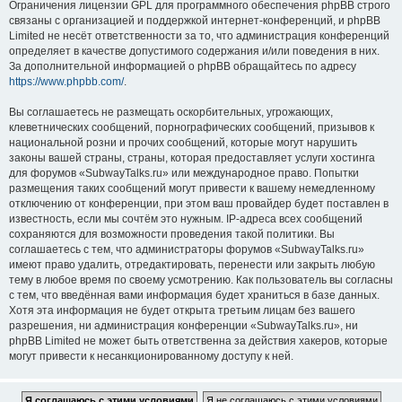
Ограничения лицензии GPL для программного обеспечения phpBB строго
связаны с организацией и поддержкой интернет-конференций, и phpBB
Limited не несёт ответственности за то, что администрация конференций
определяет в качестве допустимого содержания и/или поведения в них.
За дополнительной информацией о phpBB обращайтесь по адресу
https://www.phpbb.com/
.
Вы соглашаетесь не размещать оскорбительных, угрожающих,
клеветнических сообщений, порнографических сообщений, призывов к
национальной розни и прочих сообщений, которые могут нарушить
законы вашей страны, страны, которая предоставляет услуги хостинга
для форумов «SubwayTalks.ru» или международное право. Попытки
размещения таких сообщений могут привести к вашему немедленному
отключению от конференции, при этом ваш провайдер будет поставлен в
известность, если мы сочтём это нужным. IP-адреса всех сообщений
сохраняются для возможности проведения такой политики. Вы
соглашаетесь с тем, что администраторы форумов «SubwayTalks.ru»
имеют право удалить, отредактировать, перенести или закрыть любую
тему в любое время по своему усмотрению. Как пользователь вы согласны
с тем, что введённая вами информация будет храниться в базе данных.
Хотя эта информация не будет открыта третьим лицам без вашего
разрешения, ни администрация конференции «SubwayTalks.ru», ни
phpBB Limited не может быть ответственна за действия хакеров, которые
могут привести к несанкционированному доступу к ней.