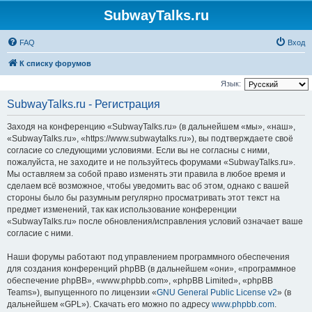
SubwayTalks.ru
FAQ
Вход
К списку форумов
Язык:
SubwayTalks.ru - Регистрация
Заходя на конференцию «SubwayTalks.ru» (в дальнейшем «мы», «наш»,
«SubwayTalks.ru», «https://www.subwaytalks.ru»), вы подтверждаете своё
согласие со следующими условиями. Если вы не согласны с ними,
пожалуйста, не заходите и не пользуйтесь форумами «SubwayTalks.ru».
Мы оставляем за собой право изменять эти правила в любое время и
сделаем всё возможное, чтобы уведомить вас об этом, однако с вашей
стороны было бы разумным регулярно просматривать этот текст на
предмет изменений, так как использование конференции
«SubwayTalks.ru» после обновления/исправления условий означает ваше
согласие с ними.
Наши форумы работают под управлением программного обеспечения
для создания конференций phpBB (в дальнейшем «они», «программное
обеспечение phpBB», «www.phpbb.com», «phpBB Limited», «phpBB
Teams»), выпущенного по лицензии «
GNU General Public License v2
» (в
дальнейшем «GPL»). Скачать его можно по адресу
www.phpbb.com
.