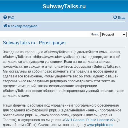
SubwayTalks.ru
FAQ
Вход
К списку форумов
Язык:
SubwayTalks.ru - Регистрация
Заходя на конференцию «SubwayTalks.ru» (в дальнейшем «мы», «наш»,
«SubwayTalks.ru», «https://www.subwaytalks.ru»), вы подтверждаете своё
согласие со следующими условиями. Если вы не согласны с ними,
пожалуйста, не заходите и не пользуйтесь форумами «SubwayTalks.ru».
Мы оставляем за собой право изменять эти правила в любое время и
сделаем всё возможное, чтобы уведомить вас об этом, однако с вашей
стороны было бы разумным регулярно просматривать этот текст на
предмет изменений, так как использование конференции
«SubwayTalks.ru» после обновления/исправления условий означает ваше
согласие с ними.
Наши форумы работают под управлением программного обеспечения
для создания конференций phpBB (в дальнейшем «они», «программное
обеспечение phpBB», «www.phpbb.com», «phpBB Limited», «phpBB
Teams»), выпущенного по лицензии «
GNU General Public License v2
» (в
дальнейшем «GPL»). Скачать его можно по адресу
www.phpbb.com
.