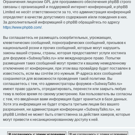
Ограничения лицензии GPL для программного обеспечения phpBB строго
связаны с организацией и поддержкой интернет-конференций, и phpBB
Limited не несёт ответственности за то, что администрация конференций
определяет в качестве допустимого содержания и/или поведения в них.
За дополнительной информацией о phpBB обращайтесь по адресу
https://www.phpbb.com/
.
Вы соглашаетесь не размещать оскорбительных, угрожающих,
клеветнических сообщений, порнографических сообщений, призывов к
национальной розни и прочих сообщений, которые могут нарушить
законы вашей страны, страны, которая предоставляет услуги хостинга
для форумов «SubwayTalks.ru» или международное право. Попытки
размещения таких сообщений могут привести к вашему немедленному
отключению от конференции, при этом ваш провайдер будет поставлен в
известность, если мы сочтём это нужным. IP-адреса всех сообщений
сохраняются для возможности проведения такой политики. Вы
соглашаетесь с тем, что администраторы форумов «SubwayTalks.ru»
имеют право удалить, отредактировать, перенести или закрыть любую
тему в любое время по своему усмотрению. Как пользователь вы согласны
с тем, что введённая вами информация будет храниться в базе данных.
Хотя эта информация не будет открыта третьим лицам без вашего
разрешения, ни администрация конференции «SubwayTalks.ru», ни
phpBB Limited не может быть ответственна за действия хакеров, которые
могут привести к несанкционированному доступу к ней.