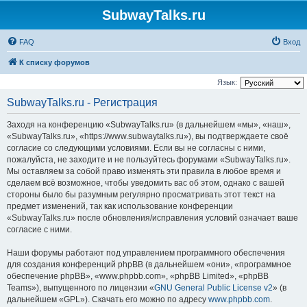
SubwayTalks.ru
FAQ
Вход
К списку форумов
Язык:
SubwayTalks.ru - Регистрация
Заходя на конференцию «SubwayTalks.ru» (в дальнейшем «мы», «наш»,
«SubwayTalks.ru», «https://www.subwaytalks.ru»), вы подтверждаете своё
согласие со следующими условиями. Если вы не согласны с ними,
пожалуйста, не заходите и не пользуйтесь форумами «SubwayTalks.ru».
Мы оставляем за собой право изменять эти правила в любое время и
сделаем всё возможное, чтобы уведомить вас об этом, однако с вашей
стороны было бы разумным регулярно просматривать этот текст на
предмет изменений, так как использование конференции
«SubwayTalks.ru» после обновления/исправления условий означает ваше
согласие с ними.
Наши форумы работают под управлением программного обеспечения
для создания конференций phpBB (в дальнейшем «они», «программное
обеспечение phpBB», «www.phpbb.com», «phpBB Limited», «phpBB
Teams»), выпущенного по лицензии «
GNU General Public License v2
» (в
дальнейшем «GPL»). Скачать его можно по адресу
www.phpbb.com
.