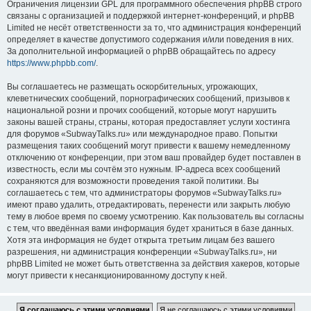
Ограничения лицензии GPL для программного обеспечения phpBB строго
связаны с организацией и поддержкой интернет-конференций, и phpBB
Limited не несёт ответственности за то, что администрация конференций
определяет в качестве допустимого содержания и/или поведения в них.
За дополнительной информацией о phpBB обращайтесь по адресу
https://www.phpbb.com/
.
Вы соглашаетесь не размещать оскорбительных, угрожающих,
клеветнических сообщений, порнографических сообщений, призывов к
национальной розни и прочих сообщений, которые могут нарушить
законы вашей страны, страны, которая предоставляет услуги хостинга
для форумов «SubwayTalks.ru» или международное право. Попытки
размещения таких сообщений могут привести к вашему немедленному
отключению от конференции, при этом ваш провайдер будет поставлен в
известность, если мы сочтём это нужным. IP-адреса всех сообщений
сохраняются для возможности проведения такой политики. Вы
соглашаетесь с тем, что администраторы форумов «SubwayTalks.ru»
имеют право удалить, отредактировать, перенести или закрыть любую
тему в любое время по своему усмотрению. Как пользователь вы согласны
с тем, что введённая вами информация будет храниться в базе данных.
Хотя эта информация не будет открыта третьим лицам без вашего
разрешения, ни администрация конференции «SubwayTalks.ru», ни
phpBB Limited не может быть ответственна за действия хакеров, которые
могут привести к несанкционированному доступу к ней.