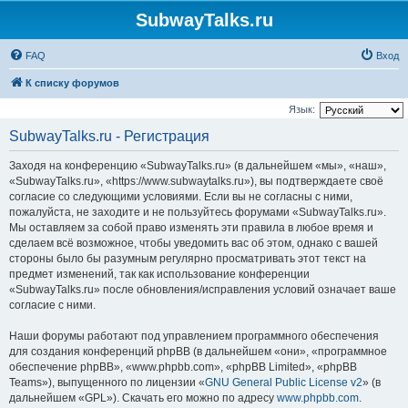
SubwayTalks.ru
FAQ
Вход
К списку форумов
Язык:
SubwayTalks.ru - Регистрация
Заходя на конференцию «SubwayTalks.ru» (в дальнейшем «мы», «наш»,
«SubwayTalks.ru», «https://www.subwaytalks.ru»), вы подтверждаете своё
согласие со следующими условиями. Если вы не согласны с ними,
пожалуйста, не заходите и не пользуйтесь форумами «SubwayTalks.ru».
Мы оставляем за собой право изменять эти правила в любое время и
сделаем всё возможное, чтобы уведомить вас об этом, однако с вашей
стороны было бы разумным регулярно просматривать этот текст на
предмет изменений, так как использование конференции
«SubwayTalks.ru» после обновления/исправления условий означает ваше
согласие с ними.
Наши форумы работают под управлением программного обеспечения
для создания конференций phpBB (в дальнейшем «они», «программное
обеспечение phpBB», «www.phpbb.com», «phpBB Limited», «phpBB
Teams»), выпущенного по лицензии «
GNU General Public License v2
» (в
дальнейшем «GPL»). Скачать его можно по адресу
www.phpbb.com
.