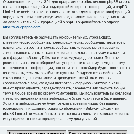
Ограничения лицензии GPL для программного обеспечения phpBB строго
связаны с организацией и поддержкой интернет-конференций, и phpBB
Limited не несёт ответственности за то, что администрация конференций
определяет в качестве допустимого содержания и/или поведения в них.
За дополнительной информацией о phpBB обращайтесь по адресу
https://www.phpbb.com/
.
Вы соглашаетесь не размещать оскорбительных, угрожающих,
клеветнических сообщений, порнографических сообщений, призывов к
национальной розни и прочих сообщений, которые могут нарушить
законы вашей страны, страны, которая предоставляет услуги хостинга
для форумов «SubwayTalks.ru» или международное право. Попытки
размещения таких сообщений могут привести к вашему немедленному
отключению от конференции, при этом ваш провайдер будет поставлен в
известность, если мы сочтём это нужным. IP-адреса всех сообщений
сохраняются для возможности проведения такой политики. Вы
соглашаетесь с тем, что администраторы форумов «SubwayTalks.ru»
имеют право удалить, отредактировать, перенести или закрыть любую
тему в любое время по своему усмотрению. Как пользователь вы согласны
с тем, что введённая вами информация будет храниться в базе данных.
Хотя эта информация не будет открыта третьим лицам без вашего
разрешения, ни администрация конференции «SubwayTalks.ru», ни
phpBB Limited не может быть ответственна за действия хакеров, которые
могут привести к несанкционированному доступу к ней.