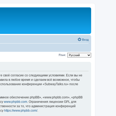
Вход
Язык:
те своё согласие со следующими условиями. Если вы не
авила в любое время и сделаем всё возможное, чтобы
 использование конференции «SubwayTalks.ru» после
ммное обеспечение phpBB», «www.phpbb.com», «phpBB
есу
www.phpbb.com
. Ограничения лицензии GPL для
ственности за то, что администрация конференций
есу
https://www.phpbb.com/
.