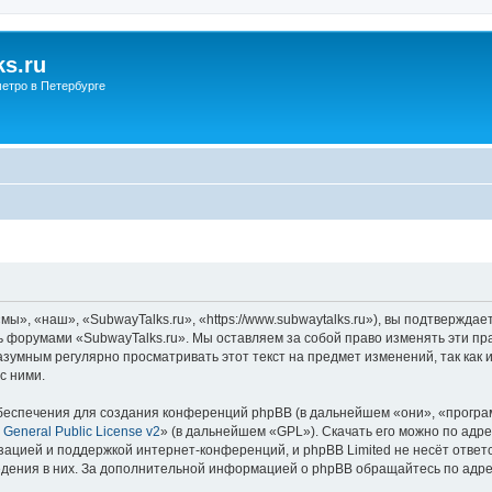
s.ru
етро в Петербурге
ы», «наш», «SubwayTalks.ru», «https://www.subwaytalks.ru»), вы подтверждае
сь форумами «SubwayTalks.ru». Мы оставляем за собой право изменять эти пр
азумным регулярно просматривать этот текст на предмет изменений, так как
с ними.
еспечения для создания конференций phpBB (в дальнейшем «они», «програ
General Public License v2
» (в дальнейшем «GPL»). Скачать его можно по адр
зацией и поддержкой интернет-конференций, и phpBB Limited не несёт ответ
ведения в них. За дополнительной информацией о phpBB обращайтесь по адр