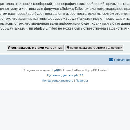
их, клеветнических сообщений, порнографических сообщений, призывов к на
вляет услуги хостинга для форумов «SubwayTalks.ru» или международное пр
том ваш провайдер будет поставлен в известность, если мы сочтём это нужн
 с тем, что администраторы форумов «SubwayTalks.ru» имеют право удалить,
согласны с тем, что введённая вами информация будет храниться в базе дан
bwayTalks.ru», ни phpBB Limited не может быть ответственна за действия х
Связаться
Создано на основе
phpBB
® Forum Software © phpBB Limited
Русская поддержка phpBB
Конфиденциальность
|
Правила