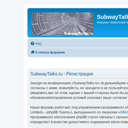
SubwayTalk
Форумы любителей м
FAQ
К списку форумов
SubwayTalks.ru - Регистрация
Заходя на конференцию «SubwayTalks.ru» (в дальнейшем «м
согласны с ними, пожалуйста, не заходите и не пользуйте
уведомить вас об этом, однако с вашей стороны было бы р
обновления/исправления условий означает ваше согласие 
Наши форумы работают под управлением программного об
Limited», «phpBB Teams»), выпущенного по лицензии «
GNU 
программного обеспечения phpBB строго связаны с органи
определяет в качестве допустимого содержания и/или по