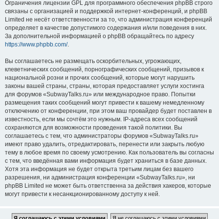
Ограничения лицензии GPL для программного обеспечения phpBB строго
связаны с организацией и поддержкой интернет-конференций, и phpBB
Limited не несёт ответственности за то, что администрация конференций
определяет в качестве допустимого содержания и/или поведения в них.
За дополнительной информацией о phpBB обращайтесь по адресу
https://www.phpbb.com/
.
Вы соглашаетесь не размещать оскорбительных, угрожающих,
клеветнических сообщений, порнографических сообщений, призывов к
национальной розни и прочих сообщений, которые могут нарушить
законы вашей страны, страны, которая предоставляет услуги хостинга
для форумов «SubwayTalks.ru» или международное право. Попытки
размещения таких сообщений могут привести к вашему немедленному
отключению от конференции, при этом ваш провайдер будет поставлен в
известность, если мы сочтём это нужным. IP-адреса всех сообщений
сохраняются для возможности проведения такой политики. Вы
соглашаетесь с тем, что администраторы форумов «SubwayTalks.ru»
имеют право удалить, отредактировать, перенести или закрыть любую
тему в любое время по своему усмотрению. Как пользователь вы согласны
с тем, что введённая вами информация будет храниться в базе данных.
Хотя эта информация не будет открыта третьим лицам без вашего
разрешения, ни администрация конференции «SubwayTalks.ru», ни
phpBB Limited не может быть ответственна за действия хакеров, которые
могут привести к несанкционированному доступу к ней.