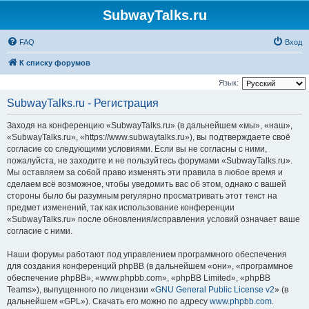
SubwayTalks.ru
FAQ
Вход
К списку форумов
Язык:
SubwayTalks.ru - Регистрация
Заходя на конференцию «SubwayTalks.ru» (в дальнейшем «мы», «наш»,
«SubwayTalks.ru», «https://www.subwaytalks.ru»), вы подтверждаете своё
согласие со следующими условиями. Если вы не согласны с ними,
пожалуйста, не заходите и не пользуйтесь форумами «SubwayTalks.ru».
Мы оставляем за собой право изменять эти правила в любое время и
сделаем всё возможное, чтобы уведомить вас об этом, однако с вашей
стороны было бы разумным регулярно просматривать этот текст на
предмет изменений, так как использование конференции
«SubwayTalks.ru» после обновления/исправления условий означает ваше
согласие с ними.
Наши форумы работают под управлением программного обеспечения
для создания конференций phpBB (в дальнейшем «они», «программное
обеспечение phpBB», «www.phpbb.com», «phpBB Limited», «phpBB
Teams»), выпущенного по лицензии «
GNU General Public License v2
» (в
дальнейшем «GPL»). Скачать его можно по адресу
www.phpbb.com
.