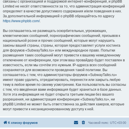
связаны с организацией и поддержкой интернет-конференций, и phpBB
Limited не несёт ответственности за то, что администрация конференций
определяет в качестве допустимого содержания и/или поведения в них.
За дополнительной информацией о phpBB обращайтесь по адресу
https://www.phpbb.com/
.
Вы соглашаетесь не размещать оскорбительных, угрожающих,
клеветнических сообщений, порнографических сообщений, призывов к
национальной розни и прочих сообщений, которые могут нарушить
законы вашей страны, страны, которая предоставляет услуги хостинга
для форумов «SubwayTalks.ru» или международное право. Попытки
размещения таких сообщений могут привести к вашему немедленному
отключению от конференции, при этом ваш провайдер будет поставлен в
известность, если мы сочтём это нужным. IP-адреса всех сообщений
сохраняются для возможности проведения такой политики. Вы
соглашаетесь с тем, что администраторы форумов «SubwayTalks.ru»
имеют право удалить, отредактировать, перенести или закрыть любую
тему в любое время по своему усмотрению. Как пользователь вы согласны
с тем, что введённая вами информация будет храниться в базе данных.
Хотя эта информация не будет открыта третьим лицам без вашего
разрешения, ни администрация конференции «SubwayTalks.ru», ни
phpBB Limited не может быть ответственна за действия хакеров, которые
могут привести к несанкционированному доступу к ней.
К списку форумов
Часовой пояс:
UTC+03:00