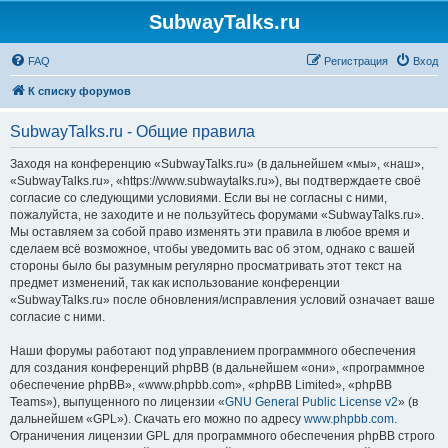
SubwayTalks.ru
FAQ
Регистрация
Вход
К списку форумов
SubwayTalks.ru - Общие правила
Заходя на конференцию «SubwayTalks.ru» (в дальнейшем «мы», «наш»,
«SubwayTalks.ru», «https://www.subwaytalks.ru»), вы подтверждаете своё
согласие со следующими условиями. Если вы не согласны с ними,
пожалуйста, не заходите и не пользуйтесь форумами «SubwayTalks.ru».
Мы оставляем за собой право изменять эти правила в любое время и
сделаем всё возможное, чтобы уведомить вас об этом, однако с вашей
стороны было бы разумным регулярно просматривать этот текст на
предмет изменений, так как использование конференции
«SubwayTalks.ru» после обновления/исправления условий означает ваше
согласие с ними.
Наши форумы работают под управлением программного обеспечения
для создания конференций phpBB (в дальнейшем «они», «программное
обеспечение phpBB», «www.phpbb.com», «phpBB Limited», «phpBB
Teams»), выпущенного по лицензии «
GNU General Public License v2
» (в
дальнейшем «GPL»). Скачать его можно по адресу
www.phpbb.com
.
Ограничения лицензии GPL для программного обеспечения phpBB строго