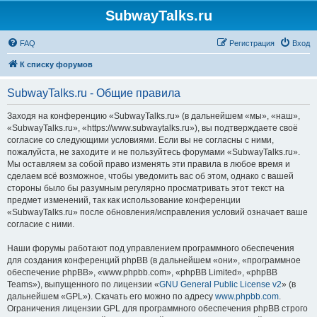
SubwayTalks.ru
FAQ
Регистрация
Вход
К списку форумов
SubwayTalks.ru - Общие правила
Заходя на конференцию «SubwayTalks.ru» (в дальнейшем «мы», «наш»,
«SubwayTalks.ru», «https://www.subwaytalks.ru»), вы подтверждаете своё
согласие со следующими условиями. Если вы не согласны с ними,
пожалуйста, не заходите и не пользуйтесь форумами «SubwayTalks.ru».
Мы оставляем за собой право изменять эти правила в любое время и
сделаем всё возможное, чтобы уведомить вас об этом, однако с вашей
стороны было бы разумным регулярно просматривать этот текст на
предмет изменений, так как использование конференции
«SubwayTalks.ru» после обновления/исправления условий означает ваше
согласие с ними.
Наши форумы работают под управлением программного обеспечения
для создания конференций phpBB (в дальнейшем «они», «программное
обеспечение phpBB», «www.phpbb.com», «phpBB Limited», «phpBB
Teams»), выпущенного по лицензии «
GNU General Public License v2
» (в
дальнейшем «GPL»). Скачать его можно по адресу
www.phpbb.com
.
Ограничения лицензии GPL для программного обеспечения phpBB строго