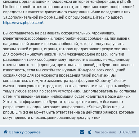
связаны с организацией и поддержкой интернет-конференций, и phpBB
Limited не несёт ответственности за то, что администрация конференций
определяет в качестве допустимого содержания и/или поведения в них.
За дополнительной информацией о phpBB обращайтесь по адресу
https://www.phpbb.com/
.
Вы соглашаетесь не размещать оскорбительных, угрожающих,
клеветнических сообщений, порнографических сообщений, призывов к
национальной розни и прочих сообщений, которые могут нарушить
законы вашей страны, страны, которая предоставляет услуги хостинга
для форумов «SubwayTalks.ru» или международное право. Попытки
размещения таких сообщений могут привести к вашему немедленному
отключению от конференции, при этом ваш провайдер будет поставлен в
известность, если мы сочтём это нужным. IP-адреса всех сообщений
сохраняются для возможности проведения такой политики. Вы
соглашаетесь с тем, что администраторы форумов «SubwayTalks.ru»
имеют право удалить, отредактировать, перенести или закрыть любую
тему в любое время по своему усмотрению. Как пользователь вы согласны
с тем, что введённая вами информация будет храниться в базе данных.
Хотя эта информация не будет открыта третьим лицам без вашего
разрешения, ни администрация конференции «SubwayTalks.ru», ни
phpBB Limited не может быть ответственна за действия хакеров, которые
могут привести к несанкционированному доступу к ней.
К списку форумов
Часовой пояс:
UTC+03:00