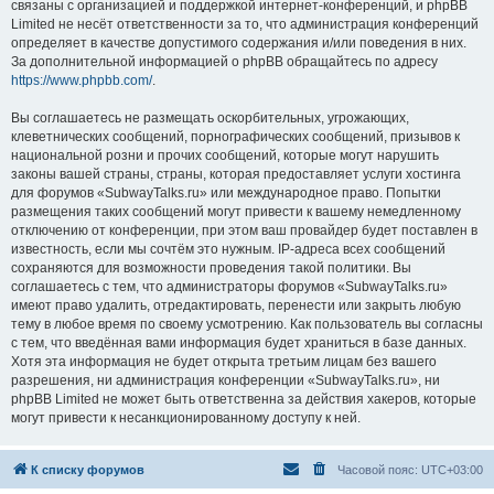
связаны с организацией и поддержкой интернет-конференций, и phpBB
Limited не несёт ответственности за то, что администрация конференций
определяет в качестве допустимого содержания и/или поведения в них.
За дополнительной информацией о phpBB обращайтесь по адресу
https://www.phpbb.com/
.
Вы соглашаетесь не размещать оскорбительных, угрожающих,
клеветнических сообщений, порнографических сообщений, призывов к
национальной розни и прочих сообщений, которые могут нарушить
законы вашей страны, страны, которая предоставляет услуги хостинга
для форумов «SubwayTalks.ru» или международное право. Попытки
размещения таких сообщений могут привести к вашему немедленному
отключению от конференции, при этом ваш провайдер будет поставлен в
известность, если мы сочтём это нужным. IP-адреса всех сообщений
сохраняются для возможности проведения такой политики. Вы
соглашаетесь с тем, что администраторы форумов «SubwayTalks.ru»
имеют право удалить, отредактировать, перенести или закрыть любую
тему в любое время по своему усмотрению. Как пользователь вы согласны
с тем, что введённая вами информация будет храниться в базе данных.
Хотя эта информация не будет открыта третьим лицам без вашего
разрешения, ни администрация конференции «SubwayTalks.ru», ни
phpBB Limited не может быть ответственна за действия хакеров, которые
могут привести к несанкционированному доступу к ней.
К списку форумов
Часовой пояс:
UTC+03:00