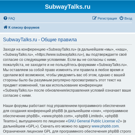
SubwayTalks.ru
FAQ
Регистрация
Вход
К списку форумов
SubwayTalks.ru - Общие правила
Заходя на конференцию «SubwayTalks.ru» (в дальнейшем «мы», «наш»,
«SubwayTalks.ru», «https://www.subwaytalks.ru»), вы подтверждаете своё
согласие со следующими условиями. Если вы не согласны с ними,
пожалуйста, не заходите и не пользуйтесь форумами «SubwayTalks.ru».
Мы оставляем за собой право изменять эти правила в любое время и
сделаем всё возможное, чтобы уведомить вас об этом, однако с вашей
стороны было бы разумным регулярно просматривать этот текст на
предмет изменений, так как использование конференции
«SubwayTalks.ru» после обновления/исправления условий означает ваше
согласие с ними.
Наши форумы работают под управлением программного обеспечения
для создания конференций phpBB (в дальнейшем «они», «программное
обеспечение phpBB», «www.phpbb.com», «phpBB Limited», «phpBB
Teams»), выпущенного по лицензии «
GNU General Public License v2
» (в
дальнейшем «GPL»). Скачать его можно по адресу
www.phpbb.com
.
Ограничения лицензии GPL для программного обеспечения phpBB строго