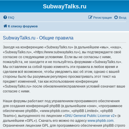
SubwayTalks.ru
FAQ
Регистрация
Вход
К списку форумов
SubwayTalks.ru - Общие правила
Заходя на конференцию «SubwayTalks.ru» (в дальнейшем «мы», «наш»,
«SubwayTalks.ru», «https://www.subwaytalks.ru»), вы подтверждаете своё
согласие со следующими условиями. Если вы не согласны с ними,
пожалуйста, не заходите и не пользуйтесь форумами «SubwayTalks.ru».
Мы оставляем за собой право изменять эти правила в любое время и
сделаем всё возможное, чтобы уведомить вас об этом, однако с вашей
стороны было бы разумным регулярно просматривать этот текст на
предмет изменений, так как использование конференции
«SubwayTalks.ru» после обновления/исправления условий означает ваше
согласие с ними.
Наши форумы работают под управлением программного обеспечения
для создания конференций phpBB (в дальнейшем «они», «программное
обеспечение phpBB», «www.phpbb.com», «phpBB Limited», «phpBB
Teams»), выпущенного по лицензии «
GNU General Public License v2
» (в
дальнейшем «GPL»). Скачать его можно по адресу
www.phpbb.com
.
Ограничения лицензии GPL для программного обеспечения phpBB строго