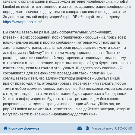
связаны с организацией и поддержкой интернет-конференций, и phpBB
Limited не несёт ответственности за то, что администрация конференций
определяет в качестве допустимого содержания и/или поведения в них.
За дополнительной информацией о phpBB обращайтесь по адресу
https://www.phpbb.com/
.
Вы соглашаетесь не размещать оскорбительных, угрожающих,
клеветнических сообщений, порнографических сообщений, призывов к
национальной розни и прочих сообщений, которые могут нарушить
законы вашей страны, страны, которая предоставляет услуги хостинга
для форумов «SubwayTalks.ru» или международное право. Попытки
размещения таких сообщений могут привести к вашему немедленному
отключению от конференции, при этом ваш провайдер будет поставлен в
известность, если мы сочтём это нужным. IP-адреса всех сообщений
сохраняются для возможности проведения такой политики. Вы
соглашаетесь с тем, что администраторы форумов «SubwayTalks.ru»
имеют право удалить, отредактировать, перенести или закрыть любую
тему в любое время по своему усмотрению. Как пользователь вы согласны
с тем, что введённая вами информация будет храниться в базе данных.
Хотя эта информация не будет открыта третьим лицам без вашего
разрешения, ни администрация конференции «SubwayTalks.ru», ни
phpBB Limited не может быть ответственна за действия хакеров, которые
могут привести к несанкционированному доступу к ней.
К списку форумов
Часовой пояс:
UTC+03:00