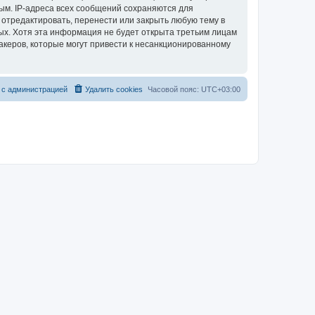
ым. IP-адреса всех сообщений сохраняются для
 отредактировать, перенести или закрыть любую тему в
ных. Хотя эта информация не будет открыта третьим лицам
акеров, которые могут привести к несанкционированному
 с администрацией
Удалить cookies
Часовой пояс:
UTC+03:00