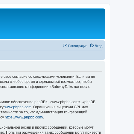
Регистрация
Вход
те своё согласие со следующими условиями. Если вы не
авила в любое время и сделаем всё возможное, чтобы
 использование конференции «SubwayTalks.ru» после
ммное обеспечение phpBB», «www.phpbb.com», «phpBB
есу
www.phpbb.com
. Ограничения лицензии GPL для
ственности за то, что администрация конференций
есу
https://www.phpbb.com/
.
циональной розни и прочих сообщений, которые могут
аво. Попытки размещения таких сообщений могут привести