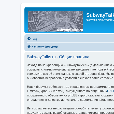
SubwayTalk
Форумы любителей м
FAQ
К списку форумов
SubwayTalks.ru - Общие правила
Заходя на конференцию «SubwayTalks.ru» (в дальнейшем «м
согласны с ними, пожалуйста, не заходите и не пользуйте
уведомить вас об этом, однако с вашей стороны было бы р
обновления/исправления условий означает ваше согласие 
Наши форумы работают под управлением программного об
Limited», «phpBB Teams»), выпущенного по лицензии «
GNU 
программного обеспечения phpBB строго связаны с органи
определяет в качестве допустимого содержания и/или по
Вы соглашаетесь не размещать оскорбительных, угрожающ
нарушить законы вашей страны, страны, которая предоста