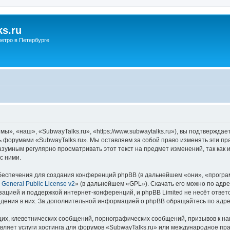
s.ru
етро в Петербурге
ы», «наш», «SubwayTalks.ru», «https://www.subwaytalks.ru»), вы подтверждае
сь форумами «SubwayTalks.ru». Мы оставляем за собой право изменять эти пр
азумным регулярно просматривать этот текст на предмет изменений, так как
с ними.
еспечения для создания конференций phpBB (в дальнейшем «они», «програ
General Public License v2
» (в дальнейшем «GPL»). Скачать его можно по адр
зацией и поддержкой интернет-конференций, и phpBB Limited не несёт ответ
ведения в них. За дополнительной информацией о phpBB обращайтесь по адр
их, клеветнических сообщений, порнографических сообщений, призывов к на
вляет услуги хостинга для форумов «SubwayTalks.ru» или международное пр