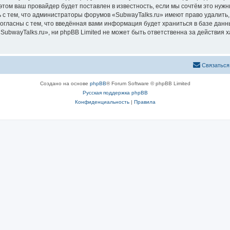
том ваш провайдер будет поставлен в известность, если мы сочтём это нужн
 с тем, что администраторы форумов «SubwayTalks.ru» имеют право удалить,
согласны с тем, что введённая вами информация будет храниться в базе дан
bwayTalks.ru», ни phpBB Limited не может быть ответственна за действия х
Связаться
Создано на основе
phpBB
® Forum Software © phpBB Limited
Русская поддержка phpBB
Конфиденциальность
|
Правила