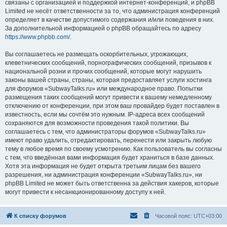
связаны с организацией и поддержкой интернет-конференций, и phpBB
Limited не несёт ответственности за то, что администрация конференций
определяет в качестве допустимого содержания и/или поведения в них.
За дополнительной информацией о phpBB обращайтесь по адресу
https://www.phpbb.com/
.
Вы соглашаетесь не размещать оскорбительных, угрожающих,
клеветнических сообщений, порнографических сообщений, призывов к
национальной розни и прочих сообщений, которые могут нарушить
законы вашей страны, страны, которая предоставляет услуги хостинга
для форумов «SubwayTalks.ru» или международное право. Попытки
размещения таких сообщений могут привести к вашему немедленному
отключению от конференции, при этом ваш провайдер будет поставлен в
известность, если мы сочтём это нужным. IP-адреса всех сообщений
сохраняются для возможности проведения такой политики. Вы
соглашаетесь с тем, что администраторы форумов «SubwayTalks.ru»
имеют право удалить, отредактировать, перенести или закрыть любую
тему в любое время по своему усмотрению. Как пользователь вы согласны
с тем, что введённая вами информация будет храниться в базе данных.
Хотя эта информация не будет открыта третьим лицам без вашего
разрешения, ни администрация конференции «SubwayTalks.ru», ни
phpBB Limited не может быть ответственна за действия хакеров, которые
могут привести к несанкционированному доступу к ней.
К списку форумов
Часовой пояс:
UTC+03:00