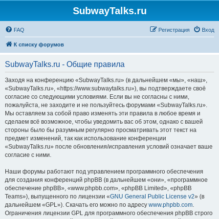
SubwayTalks.ru
FAQ
Регистрация
Вход
К списку форумов
SubwayTalks.ru - Общие правила
Заходя на конференцию «SubwayTalks.ru» (в дальнейшем «мы», «наш»,
«SubwayTalks.ru», «https://www.subwaytalks.ru»), вы подтверждаете своё
согласие со следующими условиями. Если вы не согласны с ними,
пожалуйста, не заходите и не пользуйтесь форумами «SubwayTalks.ru».
Мы оставляем за собой право изменять эти правила в любое время и
сделаем всё возможное, чтобы уведомить вас об этом, однако с вашей
стороны было бы разумным регулярно просматривать этот текст на
предмет изменений, так как использование конференции
«SubwayTalks.ru» после обновления/исправления условий означает ваше
согласие с ними.
Наши форумы работают под управлением программного обеспечения
для создания конференций phpBB (в дальнейшем «они», «программное
обеспечение phpBB», «www.phpbb.com», «phpBB Limited», «phpBB
Teams»), выпущенного по лицензии «
GNU General Public License v2
» (в
дальнейшем «GPL»). Скачать его можно по адресу
www.phpbb.com
.
Ограничения лицензии GPL для программного обеспечения phpBB строго