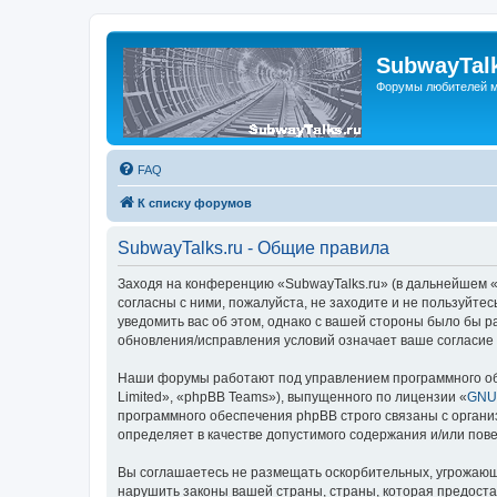
SubwayTalk
Форумы любителей м
FAQ
К списку форумов
SubwayTalks.ru - Общие правила
Заходя на конференцию «SubwayTalks.ru» (в дальнейшем «м
согласны с ними, пожалуйста, не заходите и не пользуйте
уведомить вас об этом, однако с вашей стороны было бы р
обновления/исправления условий означает ваше согласие 
Наши форумы работают под управлением программного об
Limited», «phpBB Teams»), выпущенного по лицензии «
GNU 
программного обеспечения phpBB строго связаны с органи
определяет в качестве допустимого содержания и/или по
Вы соглашаетесь не размещать оскорбительных, угрожающ
нарушить законы вашей страны, страны, которая предоста