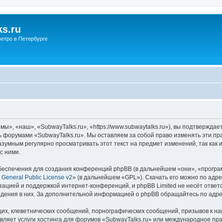
s.ru
етро в Петербурге
ы», «наш», «SubwayTalks.ru», «https://www.subwaytalks.ru»), вы подтверждае
сь форумами «SubwayTalks.ru». Мы оставляем за собой право изменять эти пр
азумным регулярно просматривать этот текст на предмет изменений, так как
с ними.
еспечения для создания конференций phpBB (в дальнейшем «они», «програ
General Public License v2
» (в дальнейшем «GPL»). Скачать его можно по адр
зацией и поддержкой интернет-конференций, и phpBB Limited не несёт ответ
ведения в них. За дополнительной информацией о phpBB обращайтесь по адр
их, клеветнических сообщений, порнографических сообщений, призывов к на
вляет услуги хостинга для форумов «SubwayTalks.ru» или международное пр