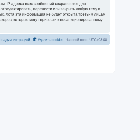
ым. IP-адреса всех сообщений сохраняются для
 отредактировать, перенести или закрыть любую тему в
ных. Хотя эта информация не будет открыта третьим лицам
акеров, которые могут привести к несанкционированному
 с администрацией
Удалить cookies
Часовой пояс:
UTC+03:00