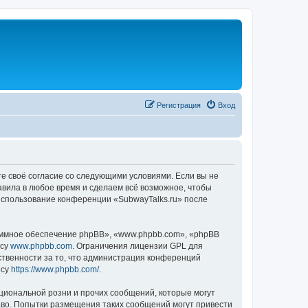
Регистрация
Вход
те своё согласие со следующими условиями. Если вы не
авила в любое время и сделаем всё возможное, чтобы
 использование конференции «SubwayTalks.ru» после
ммное обеспечение phpBB», «www.phpbb.com», «phpBB
есу
www.phpbb.com
. Ограничения лицензии GPL для
ственности за то, что администрация конференций
есу
https://www.phpbb.com/
.
циональной розни и прочих сообщений, которые могут
аво. Попытки размещения таких сообщений могут привести