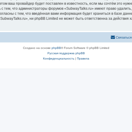
том ваш провайдер будет поставлен в известность, если мы сочтём это нужн
 с тем, что администраторы форумов «SubwayTalks.ru» имеют право удалить,
согласны с тем, что введённая вами информация будет храниться в базе дан
bwayTalks.ru», ни phpBB Limited не может быть ответственна за действия х
Связаться
Создано на основе
phpBB
® Forum Software © phpBB Limited
Русская поддержка phpBB
Конфиденциальность
|
Правила