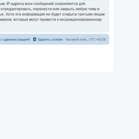
ым. IP-адреса всех сообщений сохраняются для
 отредактировать, перенести или закрыть любую тему в
ных. Хотя эта информация не будет открыта третьим лицам
акеров, которые могут привести к несанкционированному
 с администрацией
Удалить cookies
Часовой пояс:
UTC+03:00