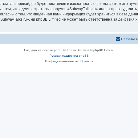
том ваш провайдер будет поставлен в известность, если мы сочтём это нужн
 с тем, что администраторы форумов «SubwayTalks.ru» имеют право удалить,
согласны с тем, что введённая вами информация будет храниться в базе дан
bwayTalks.ru», ни phpBB Limited не может быть ответственна за действия х
Связаться
Создано на основе
phpBB
® Forum Software © phpBB Limited
Русская поддержка phpBB
Конфиденциальность
|
Правила