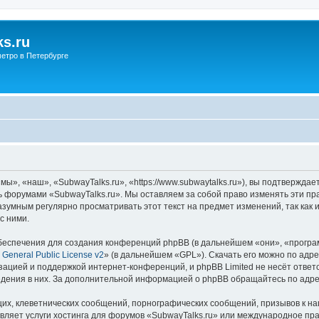
s.ru
етро в Петербурге
ы», «наш», «SubwayTalks.ru», «https://www.subwaytalks.ru»), вы подтверждае
сь форумами «SubwayTalks.ru». Мы оставляем за собой право изменять эти пр
азумным регулярно просматривать этот текст на предмет изменений, так как
с ними.
еспечения для создания конференций phpBB (в дальнейшем «они», «програ
General Public License v2
» (в дальнейшем «GPL»). Скачать его можно по адр
зацией и поддержкой интернет-конференций, и phpBB Limited не несёт ответ
ведения в них. За дополнительной информацией о phpBB обращайтесь по адр
их, клеветнических сообщений, порнографических сообщений, призывов к на
вляет услуги хостинга для форумов «SubwayTalks.ru» или международное пр