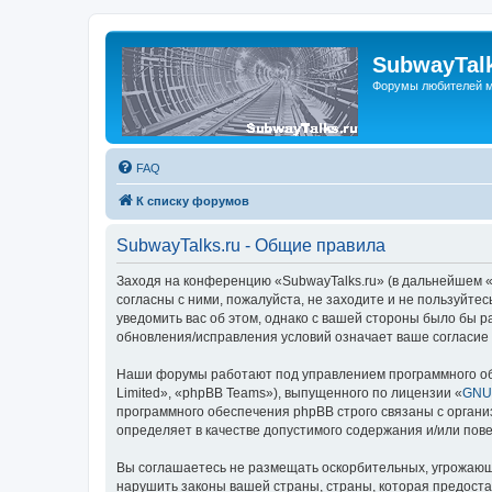
SubwayTalk
Форумы любителей м
FAQ
К списку форумов
SubwayTalks.ru - Общие правила
Заходя на конференцию «SubwayTalks.ru» (в дальнейшем «м
согласны с ними, пожалуйста, не заходите и не пользуйте
уведомить вас об этом, однако с вашей стороны было бы р
обновления/исправления условий означает ваше согласие 
Наши форумы работают под управлением программного об
Limited», «phpBB Teams»), выпущенного по лицензии «
GNU 
программного обеспечения phpBB строго связаны с органи
определяет в качестве допустимого содержания и/или по
Вы соглашаетесь не размещать оскорбительных, угрожающ
нарушить законы вашей страны, страны, которая предоста