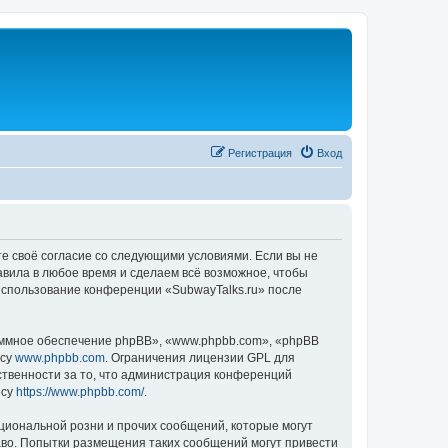
Регистрация
Вход
те своё согласие со следующими условиями. Если вы не
авила в любое время и сделаем всё возможное, чтобы
 использование конференции «SubwayTalks.ru» после
ммное обеспечение phpBB», «www.phpbb.com», «phpBB
есу
www.phpbb.com
. Ограничения лицензии GPL для
ственности за то, что администрация конференций
есу
https://www.phpbb.com/
.
циональной розни и прочих сообщений, которые могут
аво. Попытки размещения таких сообщений могут привести