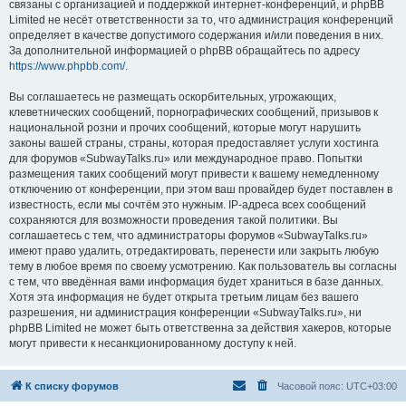
связаны с организацией и поддержкой интернет-конференций, и phpBB
Limited не несёт ответственности за то, что администрация конференций
определяет в качестве допустимого содержания и/или поведения в них.
За дополнительной информацией о phpBB обращайтесь по адресу
https://www.phpbb.com/
.
Вы соглашаетесь не размещать оскорбительных, угрожающих,
клеветнических сообщений, порнографических сообщений, призывов к
национальной розни и прочих сообщений, которые могут нарушить
законы вашей страны, страны, которая предоставляет услуги хостинга
для форумов «SubwayTalks.ru» или международное право. Попытки
размещения таких сообщений могут привести к вашему немедленному
отключению от конференции, при этом ваш провайдер будет поставлен в
известность, если мы сочтём это нужным. IP-адреса всех сообщений
сохраняются для возможности проведения такой политики. Вы
соглашаетесь с тем, что администраторы форумов «SubwayTalks.ru»
имеют право удалить, отредактировать, перенести или закрыть любую
тему в любое время по своему усмотрению. Как пользователь вы согласны
с тем, что введённая вами информация будет храниться в базе данных.
Хотя эта информация не будет открыта третьим лицам без вашего
разрешения, ни администрация конференции «SubwayTalks.ru», ни
phpBB Limited не может быть ответственна за действия хакеров, которые
могут привести к несанкционированному доступу к ней.
К списку форумов
Часовой пояс:
UTC+03:00