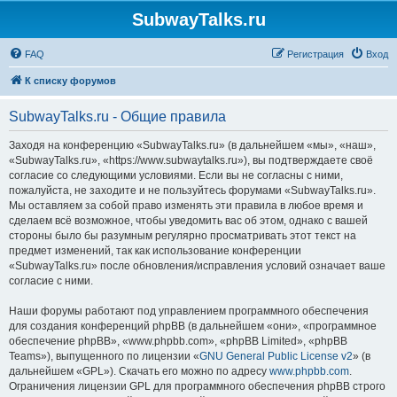
SubwayTalks.ru
FAQ
Регистрация
Вход
К списку форумов
SubwayTalks.ru - Общие правила
Заходя на конференцию «SubwayTalks.ru» (в дальнейшем «мы», «наш»,
«SubwayTalks.ru», «https://www.subwaytalks.ru»), вы подтверждаете своё
согласие со следующими условиями. Если вы не согласны с ними,
пожалуйста, не заходите и не пользуйтесь форумами «SubwayTalks.ru».
Мы оставляем за собой право изменять эти правила в любое время и
сделаем всё возможное, чтобы уведомить вас об этом, однако с вашей
стороны было бы разумным регулярно просматривать этот текст на
предмет изменений, так как использование конференции
«SubwayTalks.ru» после обновления/исправления условий означает ваше
согласие с ними.
Наши форумы работают под управлением программного обеспечения
для создания конференций phpBB (в дальнейшем «они», «программное
обеспечение phpBB», «www.phpbb.com», «phpBB Limited», «phpBB
Teams»), выпущенного по лицензии «
GNU General Public License v2
» (в
дальнейшем «GPL»). Скачать его можно по адресу
www.phpbb.com
.
Ограничения лицензии GPL для программного обеспечения phpBB строго