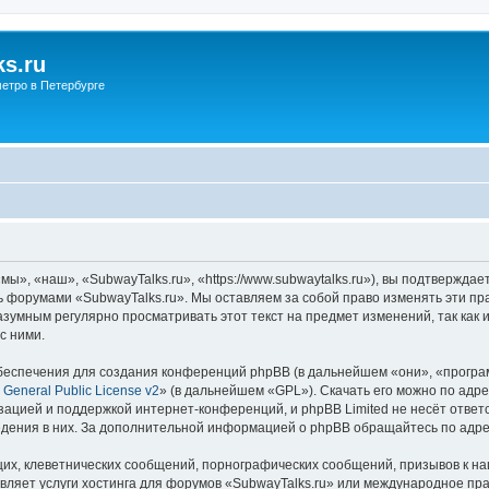
s.ru
етро в Петербурге
ы», «наш», «SubwayTalks.ru», «https://www.subwaytalks.ru»), вы подтверждае
сь форумами «SubwayTalks.ru». Мы оставляем за собой право изменять эти пр
азумным регулярно просматривать этот текст на предмет изменений, так как
с ними.
еспечения для создания конференций phpBB (в дальнейшем «они», «програ
General Public License v2
» (в дальнейшем «GPL»). Скачать его можно по адр
зацией и поддержкой интернет-конференций, и phpBB Limited не несёт ответ
ведения в них. За дополнительной информацией о phpBB обращайтесь по адр
их, клеветнических сообщений, порнографических сообщений, призывов к на
вляет услуги хостинга для форумов «SubwayTalks.ru» или международное пр