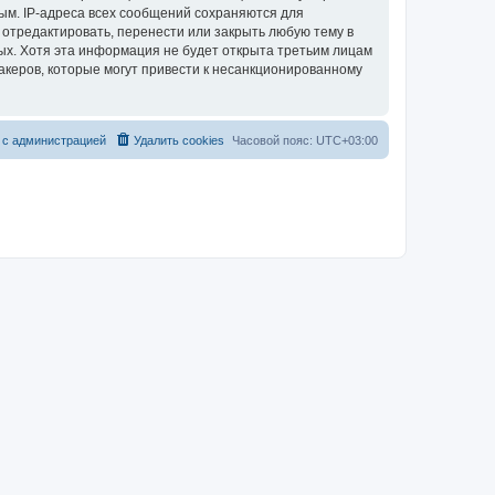
ым. IP-адреса всех сообщений сохраняются для
 отредактировать, перенести или закрыть любую тему в
ных. Хотя эта информация не будет открыта третьим лицам
акеров, которые могут привести к несанкционированному
 с администрацией
Удалить cookies
Часовой пояс:
UTC+03:00