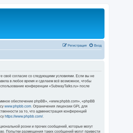
Регистрация
Вход
те своё согласие со следующими условиями. Если вы не
авила в любое время и сделаем всё возможное, чтобы
 использование конференции «SubwayTalks.ru» после
ммное обеспечение phpBB», «www.phpbb.com», «phpBB
есу
www.phpbb.com
. Ограничения лицензии GPL для
ственности за то, что администрация конференций
есу
https://www.phpbb.com/
.
циональной розни и прочих сообщений, которые могут
аво. Попытки размещения таких сообщений могут привести