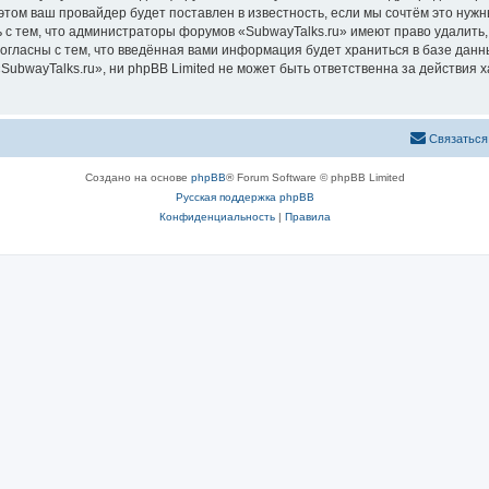
том ваш провайдер будет поставлен в известность, если мы сочтём это нужн
 с тем, что администраторы форумов «SubwayTalks.ru» имеют право удалить,
согласны с тем, что введённая вами информация будет храниться в базе дан
bwayTalks.ru», ни phpBB Limited не может быть ответственна за действия х
Связаться
Создано на основе
phpBB
® Forum Software © phpBB Limited
Русская поддержка phpBB
Конфиденциальность
|
Правила