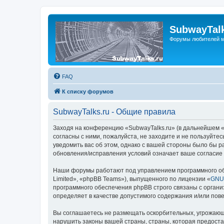
SubwayTalk
Форумы любителей м
FAQ
К списку форумов
SubwayTalks.ru - Общие правила
Заходя на конференцию «SubwayTalks.ru» (в дальнейшем «м
согласны с ними, пожалуйста, не заходите и не пользуйте
уведомить вас об этом, однако с вашей стороны было бы р
обновления/исправления условий означает ваше согласие 
Наши форумы работают под управлением программного об
Limited», «phpBB Teams»), выпущенного по лицензии «
GNU 
программного обеспечения phpBB строго связаны с органи
определяет в качестве допустимого содержания и/или по
Вы соглашаетесь не размещать оскорбительных, угрожающ
нарушить законы вашей страны, страны, которая предоста