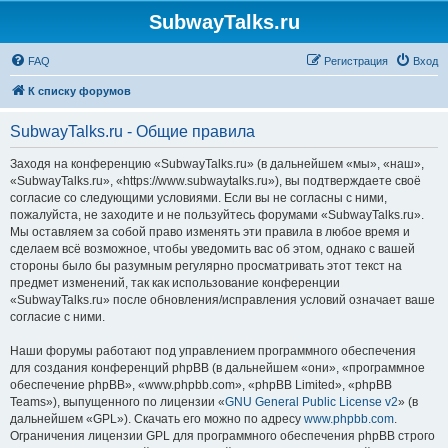
SubwayTalks.ru
FAQ
Регистрация
Вход
К списку форумов
SubwayTalks.ru - Общие правила
Заходя на конференцию «SubwayTalks.ru» (в дальнейшем «мы», «наш»,
«SubwayTalks.ru», «https://www.subwaytalks.ru»), вы подтверждаете своё
согласие со следующими условиями. Если вы не согласны с ними,
пожалуйста, не заходите и не пользуйтесь форумами «SubwayTalks.ru».
Мы оставляем за собой право изменять эти правила в любое время и
сделаем всё возможное, чтобы уведомить вас об этом, однако с вашей
стороны было бы разумным регулярно просматривать этот текст на
предмет изменений, так как использование конференции
«SubwayTalks.ru» после обновления/исправления условий означает ваше
согласие с ними.
Наши форумы работают под управлением программного обеспечения
для создания конференций phpBB (в дальнейшем «они», «программное
обеспечение phpBB», «www.phpbb.com», «phpBB Limited», «phpBB
Teams»), выпущенного по лицензии «
GNU General Public License v2
» (в
дальнейшем «GPL»). Скачать его можно по адресу
www.phpbb.com
.
Ограничения лицензии GPL для программного обеспечения phpBB строго