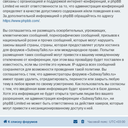
связаны с организацией и поддержкой интернет-конференций, и phpBB
Limited не несёт ответственности за то, что администрация конференций
определяет в качестве допустимого содержания и/или поведения в них.
За дополнительной информацией о phpBB обращайтесь по адресу
https://www.phpbb.com/
.
Вы соглашаетесь не размещать оскорбительных, угрожающих,
клеветнических сообщений, порнографических сообщений, призывов к
национальной розни и прочих сообщений, которые могут нарушить
законы вашей страны, страны, которая предоставляет услуги хостинга
для форумов «SubwayTalks.ru» или международное право. Попытки
размещения таких сообщений могут привести к вашему немедленному
отключению от конференции, при этом ваш провайдер будет поставлен в
известность, если мы сочтём это нужным. IP-адреса всех сообщений
сохраняются для возможности проведения такой политики. Вы
соглашаетесь с тем, что администраторы форумов «SubwayTalks.ru»
имеют право удалить, отредактировать, перенести или закрыть любую
тему в любое время по своему усмотрению. Как пользователь вы согласны
с тем, что введённая вами информация будет храниться в базе данных.
Хотя эта информация не будет открыта третьим лицам без вашего
разрешения, ни администрация конференции «SubwayTalks.ru», ни
phpBB Limited не может быть ответственна за действия хакеров, которые
могут привести к несанкционированному доступу к ней.
К списку форумов
Часовой пояс:
UTC+03:00