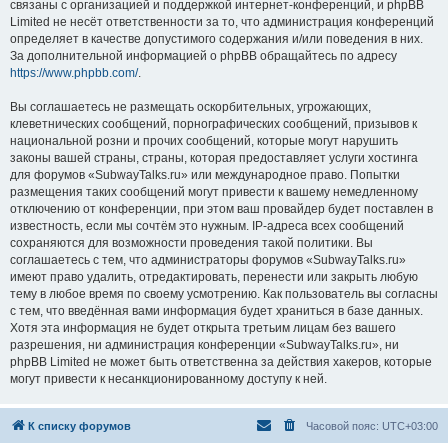
связаны с организацией и поддержкой интернет-конференций, и phpBB
Limited не несёт ответственности за то, что администрация конференций
определяет в качестве допустимого содержания и/или поведения в них.
За дополнительной информацией о phpBB обращайтесь по адресу
https://www.phpbb.com/
.
Вы соглашаетесь не размещать оскорбительных, угрожающих,
клеветнических сообщений, порнографических сообщений, призывов к
национальной розни и прочих сообщений, которые могут нарушить
законы вашей страны, страны, которая предоставляет услуги хостинга
для форумов «SubwayTalks.ru» или международное право. Попытки
размещения таких сообщений могут привести к вашему немедленному
отключению от конференции, при этом ваш провайдер будет поставлен в
известность, если мы сочтём это нужным. IP-адреса всех сообщений
сохраняются для возможности проведения такой политики. Вы
соглашаетесь с тем, что администраторы форумов «SubwayTalks.ru»
имеют право удалить, отредактировать, перенести или закрыть любую
тему в любое время по своему усмотрению. Как пользователь вы согласны
с тем, что введённая вами информация будет храниться в базе данных.
Хотя эта информация не будет открыта третьим лицам без вашего
разрешения, ни администрация конференции «SubwayTalks.ru», ни
phpBB Limited не может быть ответственна за действия хакеров, которые
могут привести к несанкционированному доступу к ней.
К списку форумов
Часовой пояс:
UTC+03:00