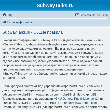
SubwayTalks.ru
FAQ
Регистрация
Вход
К списку форумов
SubwayTalks.ru - Общие правила
Заходя на конференцию «SubwayTalks.ru» (в дальнейшем «мы», «наш»,
«SubwayTalks.ru», «https://www.subwaytalks.ru»), вы подтверждаете своё
согласие со следующими условиями. Если вы не согласны с ними,
пожалуйста, не заходите и не пользуйтесь форумами «SubwayTalks.ru».
Мы оставляем за собой право изменять эти правила в любое время и
сделаем всё возможное, чтобы уведомить вас об этом, однако с вашей
стороны было бы разумным регулярно просматривать этот текст на
предмет изменений, так как использование конференции
«SubwayTalks.ru» после обновления/исправления условий означает ваше
согласие с ними.
Наши форумы работают под управлением программного обеспечения
для создания конференций phpBB (в дальнейшем «они», «программное
обеспечение phpBB», «www.phpbb.com», «phpBB Limited», «phpBB
Teams»), выпущенного по лицензии «
GNU General Public License v2
» (в
дальнейшем «GPL»). Скачать его можно по адресу
www.phpbb.com
.
Ограничения лицензии GPL для программного обеспечения phpBB строго