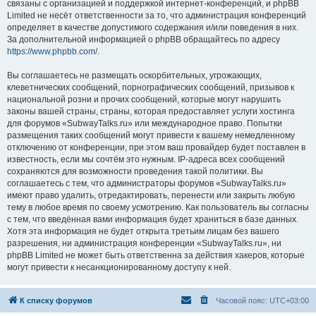
связаны с организацией и поддержкой интернет-конференций, и phpBB
Limited не несёт ответственности за то, что администрация конференций
определяет в качестве допустимого содержания и/или поведения в них.
За дополнительной информацией о phpBB обращайтесь по адресу
https://www.phpbb.com/
.
Вы соглашаетесь не размещать оскорбительных, угрожающих,
клеветнических сообщений, порнографических сообщений, призывов к
национальной розни и прочих сообщений, которые могут нарушить
законы вашей страны, страны, которая предоставляет услуги хостинга
для форумов «SubwayTalks.ru» или международное право. Попытки
размещения таких сообщений могут привести к вашему немедленному
отключению от конференции, при этом ваш провайдер будет поставлен в
известность, если мы сочтём это нужным. IP-адреса всех сообщений
сохраняются для возможности проведения такой политики. Вы
соглашаетесь с тем, что администраторы форумов «SubwayTalks.ru»
имеют право удалить, отредактировать, перенести или закрыть любую
тему в любое время по своему усмотрению. Как пользователь вы согласны
с тем, что введённая вами информация будет храниться в базе данных.
Хотя эта информация не будет открыта третьим лицам без вашего
разрешения, ни администрация конференции «SubwayTalks.ru», ни
phpBB Limited не может быть ответственна за действия хакеров, которые
могут привести к несанкционированному доступу к ней.
К списку форумов
Часовой пояс:
UTC+03:00