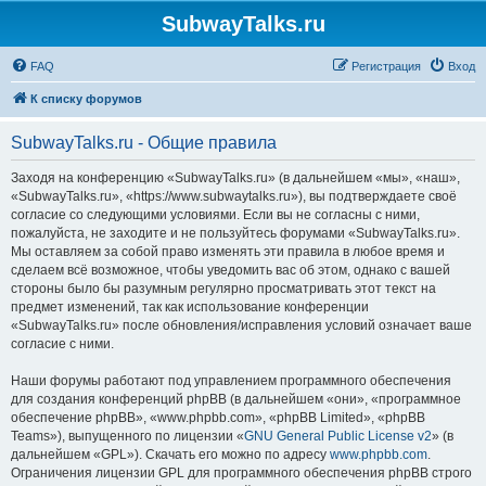
SubwayTalks.ru
FAQ
Регистрация
Вход
К списку форумов
SubwayTalks.ru - Общие правила
Заходя на конференцию «SubwayTalks.ru» (в дальнейшем «мы», «наш»,
«SubwayTalks.ru», «https://www.subwaytalks.ru»), вы подтверждаете своё
согласие со следующими условиями. Если вы не согласны с ними,
пожалуйста, не заходите и не пользуйтесь форумами «SubwayTalks.ru».
Мы оставляем за собой право изменять эти правила в любое время и
сделаем всё возможное, чтобы уведомить вас об этом, однако с вашей
стороны было бы разумным регулярно просматривать этот текст на
предмет изменений, так как использование конференции
«SubwayTalks.ru» после обновления/исправления условий означает ваше
согласие с ними.
Наши форумы работают под управлением программного обеспечения
для создания конференций phpBB (в дальнейшем «они», «программное
обеспечение phpBB», «www.phpbb.com», «phpBB Limited», «phpBB
Teams»), выпущенного по лицензии «
GNU General Public License v2
» (в
дальнейшем «GPL»). Скачать его можно по адресу
www.phpbb.com
.
Ограничения лицензии GPL для программного обеспечения phpBB строго