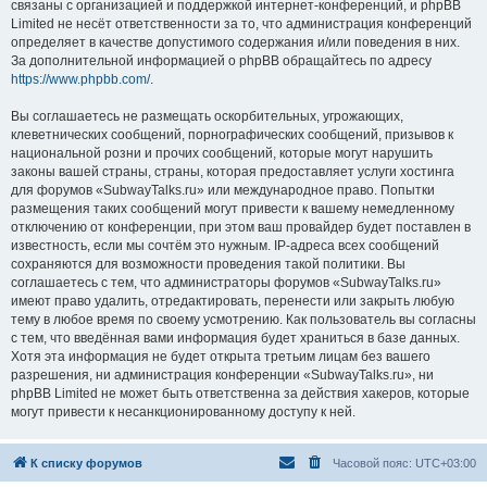
связаны с организацией и поддержкой интернет-конференций, и phpBB
Limited не несёт ответственности за то, что администрация конференций
определяет в качестве допустимого содержания и/или поведения в них.
За дополнительной информацией о phpBB обращайтесь по адресу
https://www.phpbb.com/
.
Вы соглашаетесь не размещать оскорбительных, угрожающих,
клеветнических сообщений, порнографических сообщений, призывов к
национальной розни и прочих сообщений, которые могут нарушить
законы вашей страны, страны, которая предоставляет услуги хостинга
для форумов «SubwayTalks.ru» или международное право. Попытки
размещения таких сообщений могут привести к вашему немедленному
отключению от конференции, при этом ваш провайдер будет поставлен в
известность, если мы сочтём это нужным. IP-адреса всех сообщений
сохраняются для возможности проведения такой политики. Вы
соглашаетесь с тем, что администраторы форумов «SubwayTalks.ru»
имеют право удалить, отредактировать, перенести или закрыть любую
тему в любое время по своему усмотрению. Как пользователь вы согласны
с тем, что введённая вами информация будет храниться в базе данных.
Хотя эта информация не будет открыта третьим лицам без вашего
разрешения, ни администрация конференции «SubwayTalks.ru», ни
phpBB Limited не может быть ответственна за действия хакеров, которые
могут привести к несанкционированному доступу к ней.
К списку форумов
Часовой пояс:
UTC+03:00