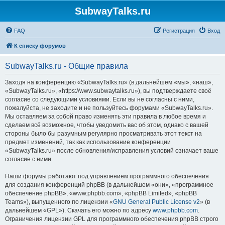
SubwayTalks.ru
FAQ
Регистрация
Вход
К списку форумов
SubwayTalks.ru - Общие правила
Заходя на конференцию «SubwayTalks.ru» (в дальнейшем «мы», «наш»,
«SubwayTalks.ru», «https://www.subwaytalks.ru»), вы подтверждаете своё
согласие со следующими условиями. Если вы не согласны с ними,
пожалуйста, не заходите и не пользуйтесь форумами «SubwayTalks.ru».
Мы оставляем за собой право изменять эти правила в любое время и
сделаем всё возможное, чтобы уведомить вас об этом, однако с вашей
стороны было бы разумным регулярно просматривать этот текст на
предмет изменений, так как использование конференции
«SubwayTalks.ru» после обновления/исправления условий означает ваше
согласие с ними.
Наши форумы работают под управлением программного обеспечения
для создания конференций phpBB (в дальнейшем «они», «программное
обеспечение phpBB», «www.phpbb.com», «phpBB Limited», «phpBB
Teams»), выпущенного по лицензии «
GNU General Public License v2
» (в
дальнейшем «GPL»). Скачать его можно по адресу
www.phpbb.com
.
Ограничения лицензии GPL для программного обеспечения phpBB строго