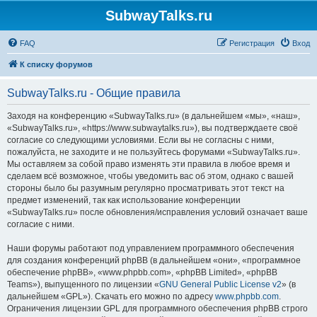
SubwayTalks.ru
FAQ
Регистрация
Вход
К списку форумов
SubwayTalks.ru - Общие правила
Заходя на конференцию «SubwayTalks.ru» (в дальнейшем «мы», «наш»,
«SubwayTalks.ru», «https://www.subwaytalks.ru»), вы подтверждаете своё
согласие со следующими условиями. Если вы не согласны с ними,
пожалуйста, не заходите и не пользуйтесь форумами «SubwayTalks.ru».
Мы оставляем за собой право изменять эти правила в любое время и
сделаем всё возможное, чтобы уведомить вас об этом, однако с вашей
стороны было бы разумным регулярно просматривать этот текст на
предмет изменений, так как использование конференции
«SubwayTalks.ru» после обновления/исправления условий означает ваше
согласие с ними.
Наши форумы работают под управлением программного обеспечения
для создания конференций phpBB (в дальнейшем «они», «программное
обеспечение phpBB», «www.phpbb.com», «phpBB Limited», «phpBB
Teams»), выпущенного по лицензии «
GNU General Public License v2
» (в
дальнейшем «GPL»). Скачать его можно по адресу
www.phpbb.com
.
Ограничения лицензии GPL для программного обеспечения phpBB строго