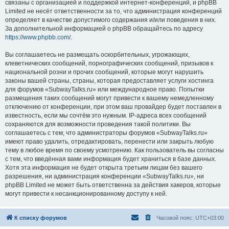
связаны с организацией и поддержкой интернет-конференций, и phpBB
Limited не несёт ответственности за то, что администрация конференций
определяет в качестве допустимого содержания и/или поведения в них.
За дополнительной информацией о phpBB обращайтесь по адресу
https://www.phpbb.com/
.
Вы соглашаетесь не размещать оскорбительных, угрожающих,
клеветнических сообщений, порнографических сообщений, призывов к
национальной розни и прочих сообщений, которые могут нарушить
законы вашей страны, страны, которая предоставляет услуги хостинга
для форумов «SubwayTalks.ru» или международное право. Попытки
размещения таких сообщений могут привести к вашему немедленному
отключению от конференции, при этом ваш провайдер будет поставлен в
известность, если мы сочтём это нужным. IP-адреса всех сообщений
сохраняются для возможности проведения такой политики. Вы
соглашаетесь с тем, что администраторы форумов «SubwayTalks.ru»
имеют право удалить, отредактировать, перенести или закрыть любую
тему в любое время по своему усмотрению. Как пользователь вы согласны
с тем, что введённая вами информация будет храниться в базе данных.
Хотя эта информация не будет открыта третьим лицам без вашего
разрешения, ни администрация конференции «SubwayTalks.ru», ни
phpBB Limited не может быть ответственна за действия хакеров, которые
могут привести к несанкционированному доступу к ней.
К списку форумов
Часовой пояс:
UTC+03:00