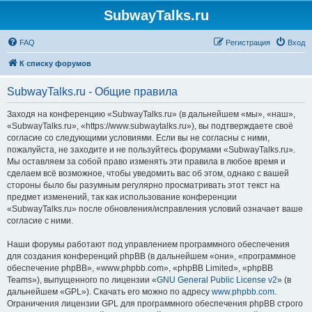
SubwayTalks.ru
FAQ
Регистрация
Вход
К списку форумов
SubwayTalks.ru - Общие правила
Заходя на конференцию «SubwayTalks.ru» (в дальнейшем «мы», «наш»,
«SubwayTalks.ru», «https://www.subwaytalks.ru»), вы подтверждаете своё
согласие со следующими условиями. Если вы не согласны с ними,
пожалуйста, не заходите и не пользуйтесь форумами «SubwayTalks.ru».
Мы оставляем за собой право изменять эти правила в любое время и
сделаем всё возможное, чтобы уведомить вас об этом, однако с вашей
стороны было бы разумным регулярно просматривать этот текст на
предмет изменений, так как использование конференции
«SubwayTalks.ru» после обновления/исправления условий означает ваше
согласие с ними.
Наши форумы работают под управлением программного обеспечения
для создания конференций phpBB (в дальнейшем «они», «программное
обеспечение phpBB», «www.phpbb.com», «phpBB Limited», «phpBB
Teams»), выпущенного по лицензии «
GNU General Public License v2
» (в
дальнейшем «GPL»). Скачать его можно по адресу
www.phpbb.com
.
Ограничения лицензии GPL для программного обеспечения phpBB строго