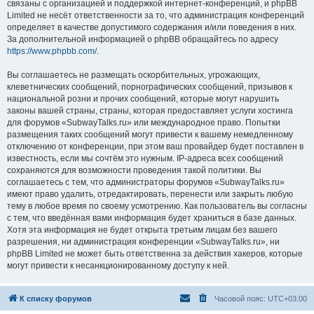
связаны с организацией и поддержкой интернет-конференций, и phpBB
Limited не несёт ответственности за то, что администрация конференций
определяет в качестве допустимого содержания и/или поведения в них.
За дополнительной информацией о phpBB обращайтесь по адресу
https://www.phpbb.com/
.
Вы соглашаетесь не размещать оскорбительных, угрожающих,
клеветнических сообщений, порнографических сообщений, призывов к
национальной розни и прочих сообщений, которые могут нарушить
законы вашей страны, страны, которая предоставляет услуги хостинга
для форумов «SubwayTalks.ru» или международное право. Попытки
размещения таких сообщений могут привести к вашему немедленному
отключению от конференции, при этом ваш провайдер будет поставлен в
известность, если мы сочтём это нужным. IP-адреса всех сообщений
сохраняются для возможности проведения такой политики. Вы
соглашаетесь с тем, что администраторы форумов «SubwayTalks.ru»
имеют право удалить, отредактировать, перенести или закрыть любую
тему в любое время по своему усмотрению. Как пользователь вы согласны
с тем, что введённая вами информация будет храниться в базе данных.
Хотя эта информация не будет открыта третьим лицам без вашего
разрешения, ни администрация конференции «SubwayTalks.ru», ни
phpBB Limited не может быть ответственна за действия хакеров, которые
могут привести к несанкционированному доступу к ней.
К списку форумов
Часовой пояс:
UTC+03:00