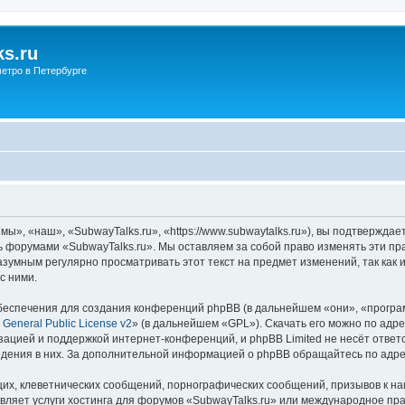
s.ru
етро в Петербурге
ы», «наш», «SubwayTalks.ru», «https://www.subwaytalks.ru»), вы подтверждае
сь форумами «SubwayTalks.ru». Мы оставляем за собой право изменять эти пр
азумным регулярно просматривать этот текст на предмет изменений, так как
с ними.
еспечения для создания конференций phpBB (в дальнейшем «они», «програ
General Public License v2
» (в дальнейшем «GPL»). Скачать его можно по адр
зацией и поддержкой интернет-конференций, и phpBB Limited не несёт ответ
ведения в них. За дополнительной информацией о phpBB обращайтесь по адр
их, клеветнических сообщений, порнографических сообщений, призывов к на
вляет услуги хостинга для форумов «SubwayTalks.ru» или международное пр