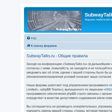
SubwayTalk
Форумы любителей м
FAQ
К списку форумов
SubwayTalks.ru - Общие правила
Заходя на конференцию «SubwayTalks.ru» (в дальнейшем «м
согласны с ними, пожалуйста, не заходите и не пользуйте
уведомить вас об этом, однако с вашей стороны было бы р
обновления/исправления условий означает ваше согласие 
Наши форумы работают под управлением программного об
Limited», «phpBB Teams»), выпущенного по лицензии «
GNU 
программного обеспечения phpBB строго связаны с органи
определяет в качестве допустимого содержания и/или по
Вы соглашаетесь не размещать оскорбительных, угрожающ
нарушить законы вашей страны, страны, которая предоста