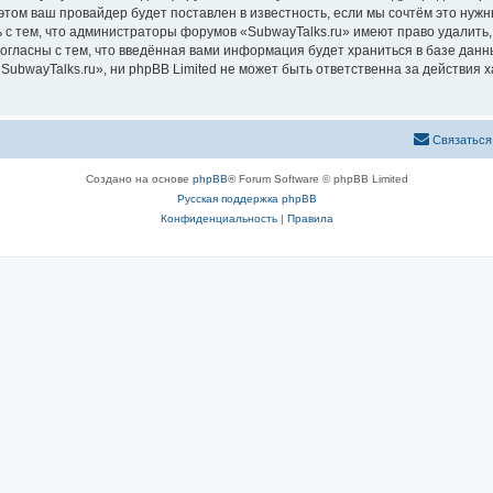
том ваш провайдер будет поставлен в известность, если мы сочтём это нужн
 с тем, что администраторы форумов «SubwayTalks.ru» имеют право удалить,
согласны с тем, что введённая вами информация будет храниться в базе дан
bwayTalks.ru», ни phpBB Limited не может быть ответственна за действия х
Связаться
Создано на основе
phpBB
® Forum Software © phpBB Limited
Русская поддержка phpBB
Конфиденциальность
|
Правила