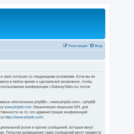
Регистрация
Вход
те своё согласие со следующими условиями. Если вы не
авила в любое время и сделаем всё возможное, чтобы
 использование конференции «SubwayTalks.ru» после
ммное обеспечение phpBB», «www.phpbb.com», «phpBB
есу
www.phpbb.com
. Ограничения лицензии GPL для
ственности за то, что администрация конференций
есу
https://www.phpbb.com/
.
циональной розни и прочих сообщений, которые могут
аво. Попытки размещения таких сообщений могут привести