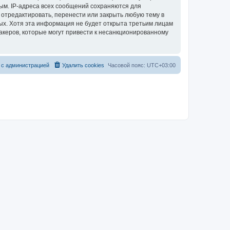
ым. IP-адреса всех сообщений сохраняются для
 отредактировать, перенести или закрыть любую тему в
ных. Хотя эта информация не будет открыта третьим лицам
акеров, которые могут привести к несанкционированному
 с администрацией
Удалить cookies
Часовой пояс:
UTC+03:00