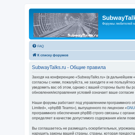
SubwayTalk
Форумы любителей м
FAQ
К списку форумов
SubwayTalks.ru - Общие правила
Заходя на конференцию «SubwayTalks.ru» (в дальнейшем «м
согласны с ними, пожалуйста, не заходите и не пользуйте
уведомить вас об этом, однако с вашей стороны было бы р
обновления/исправления условий означает ваше согласие 
Наши форумы работают под управлением программного об
Limited», «phpBB Teams»), выпущенного по лицензии «
GNU 
программного обеспечения phpBB строго связаны с органи
определяет в качестве допустимого содержания и/или по
Вы соглашаетесь не размещать оскорбительных, угрожающ
нарушить законы вашей страны, страны, которая предоста