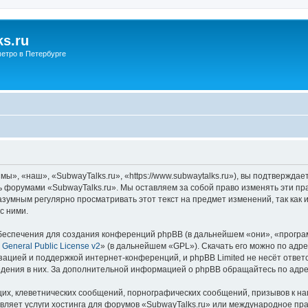
s.ru
етро в Петербурге
ы», «наш», «SubwayTalks.ru», «https://www.subwaytalks.ru»), вы подтверждае
сь форумами «SubwayTalks.ru». Мы оставляем за собой право изменять эти пр
азумным регулярно просматривать этот текст на предмет изменений, так как
с ними.
еспечения для создания конференций phpBB (в дальнейшем «они», «програ
General Public License v2
» (в дальнейшем «GPL»). Скачать его можно по адр
зацией и поддержкой интернет-конференций, и phpBB Limited не несёт ответ
ведения в них. За дополнительной информацией о phpBB обращайтесь по адр
их, клеветнических сообщений, порнографических сообщений, призывов к на
вляет услуги хостинга для форумов «SubwayTalks.ru» или международное пр