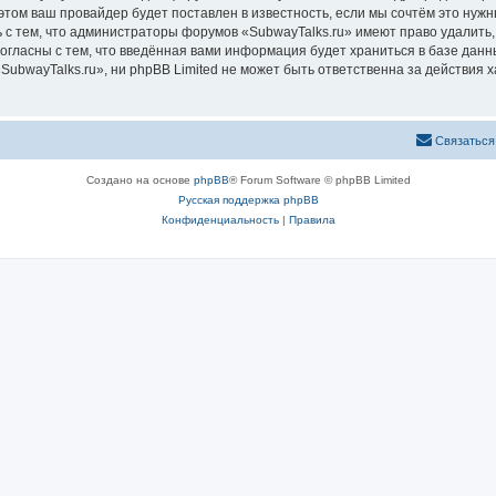
том ваш провайдер будет поставлен в известность, если мы сочтём это нужн
 с тем, что администраторы форумов «SubwayTalks.ru» имеют право удалить,
согласны с тем, что введённая вами информация будет храниться в базе дан
bwayTalks.ru», ни phpBB Limited не может быть ответственна за действия х
Связаться
Создано на основе
phpBB
® Forum Software © phpBB Limited
Русская поддержка phpBB
Конфиденциальность
|
Правила