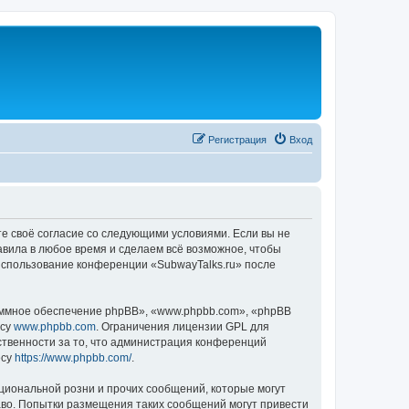
Регистрация
Вход
те своё согласие со следующими условиями. Если вы не
авила в любое время и сделаем всё возможное, чтобы
 использование конференции «SubwayTalks.ru» после
ммное обеспечение phpBB», «www.phpbb.com», «phpBB
есу
www.phpbb.com
. Ограничения лицензии GPL для
ственности за то, что администрация конференций
есу
https://www.phpbb.com/
.
циональной розни и прочих сообщений, которые могут
аво. Попытки размещения таких сообщений могут привести