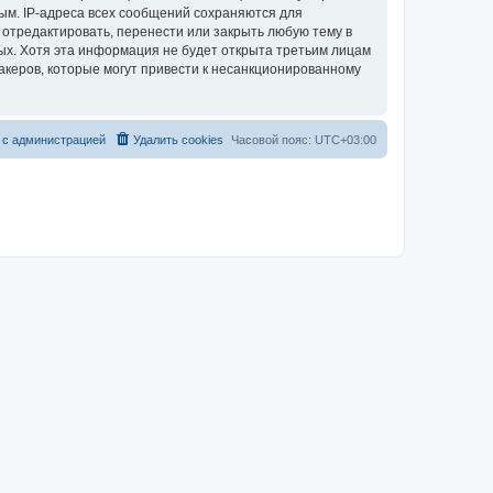
ым. IP-адреса всех сообщений сохраняются для
 отредактировать, перенести или закрыть любую тему в
ных. Хотя эта информация не будет открыта третьим лицам
акеров, которые могут привести к несанкционированному
 с администрацией
Удалить cookies
Часовой пояс:
UTC+03:00