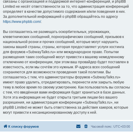
связаны с организацией и поддержкой интернет-конференций, и phpBB
Limited не несёт ответственности за то, что администрация конференций
определяет в качестве допустимого содержания и/или поведения в них.
За дополнительной информацией о phpBB обращайтесь по адресу
https://www.phpbb.com/
.
Вы соглашаетесь не размещать оскорбительных, угрожающих,
клеветнических сообщений, порнографических сообщений, призывов к
национальной розни и прочих сообщений, которые могут нарушить
законы вашей страны, страны, которая предоставляет услуги хостинга
для форумов «SubwayTalks.ru» или международное право. Попытки
размещения таких сообщений могут привести к вашему немедленному
отключению от конференции, при этом ваш провайдер будет поставлен в
известность, если мы сочтём это нужным. IP-адреса всех сообщений
сохраняются для возможности проведения такой политики. Вы
соглашаетесь с тем, что администраторы форумов «SubwayTalks.ru»
имеют право удалить, отредактировать, перенести или закрыть любую
тему в любое время по своему усмотрению. Как пользователь вы согласны
с тем, что введённая вами информация будет храниться в базе данных.
Хотя эта информация не будет открыта третьим лицам без вашего
разрешения, ни администрация конференции «SubwayTalks.ru», ни
phpBB Limited не может быть ответственна за действия хакеров, которые
могут привести к несанкционированному доступу к ней.
К списку форумов
Часовой пояс:
UTC+03:00