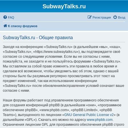
SubwayTalks.ru
FAQ
Регистрация
Вход
К списку форумов
SubwayTalks.ru - Общие правила
Заходя на конференцию «SubwayTalks.ru» (в дальнейшем «мы», «наш»,
«SubwayTalks.ru», «https://www.subwaytalks.ru»), вы подтверждаете своё
согласие со следующими условиями. Если вы не согласны с ними,
пожалуйста, не заходите и не пользуйтесь форумами «SubwayTalks.ru».
Мы оставляем за собой право изменять эти правила в любое время и
сделаем всё возможное, чтобы уведомить вас об этом, однако с вашей
стороны было бы разумным регулярно просматривать этот текст на
предмет изменений, так как использование конференции
«SubwayTalks.ru» после обновления/исправления условий означает ваше
согласие с ними.
Наши форумы работают под управлением программного обеспечения
для создания конференций phpBB (в дальнейшем «они», «программное
обеспечение phpBB», «www.phpbb.com», «phpBB Limited», «phpBB
Teams»), выпущенного по лицензии «
GNU General Public License v2
» (в
дальнейшем «GPL»). Скачать его можно по адресу
www.phpbb.com
.
Ограничения лицензии GPL для программного обеспечения phpBB строго