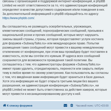
связаны с организацией и поддержкой интернет-конференций, и phpBB
Limited не несёт ответственности за то, что администрация конференций
определяет в качестве допустимого содержания и/или поведения в них.
За дополнительной информацией о phpBB обращайтесь по адресу
https://www.phpbb.com/
.
Вы соглашаетесь не размещать оскорбительных, угрожающих,
клеветнических сообщений, порнографических сообщений, призывов к
национальной розни и прочих сообщений, которые могут нарушить
законы вашей страны, страны, которая предоставляет услуги хостинга
для форумов «SubwayTalks.ru» или международное право. Попытки
размещения таких сообщений могут привести к вашему немедленному
отключению от конференции, при этом ваш провайдер будет поставлен в
известность, если мы сочтём это нужным. IP-адреса всех сообщений
сохраняются для возможности проведения такой политики. Вы
соглашаетесь с тем, что администраторы форумов «SubwayTalks.ru»
имеют право удалить, отредактировать, перенести или закрыть любую
тему в любое время по своему усмотрению. Как пользователь вы согласны
с тем, что введённая вами информация будет храниться в базе данных.
Хотя эта информация не будет открыта третьим лицам без вашего
разрешения, ни администрация конференции «SubwayTalks.ru», ни
phpBB Limited не может быть ответственна за действия хакеров, которые
могут привести к несанкционированному доступу к ней.
К списку форумов
Часовой пояс:
UTC+03:00