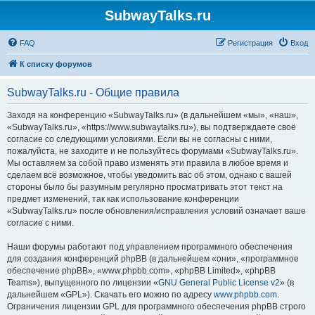
SubwayTalks.ru
FAQ
Регистрация
Вход
К списку форумов
SubwayTalks.ru - Общие правила
Заходя на конференцию «SubwayTalks.ru» (в дальнейшем «мы», «наш»,
«SubwayTalks.ru», «https://www.subwaytalks.ru»), вы подтверждаете своё
согласие со следующими условиями. Если вы не согласны с ними,
пожалуйста, не заходите и не пользуйтесь форумами «SubwayTalks.ru».
Мы оставляем за собой право изменять эти правила в любое время и
сделаем всё возможное, чтобы уведомить вас об этом, однако с вашей
стороны было бы разумным регулярно просматривать этот текст на
предмет изменений, так как использование конференции
«SubwayTalks.ru» после обновления/исправления условий означает ваше
согласие с ними.
Наши форумы работают под управлением программного обеспечения
для создания конференций phpBB (в дальнейшем «они», «программное
обеспечение phpBB», «www.phpbb.com», «phpBB Limited», «phpBB
Teams»), выпущенного по лицензии «
GNU General Public License v2
» (в
дальнейшем «GPL»). Скачать его можно по адресу
www.phpbb.com
.
Ограничения лицензии GPL для программного обеспечения phpBB строго